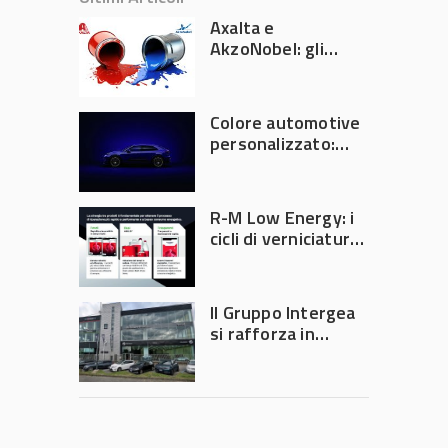
Axalta e
AkzoNobel: gli
azionisti approvano
la fusione
Colore automotive
personalizzato:
quando la
verniciatura
diventa ingegneria
R-M Low Energy: i
di precisione
cicli di verniciatura
che riducono
consumi energetici,
tempi e costi in
Il Gruppo Intergea
carrozzeria
si rafforza in
Lombardia