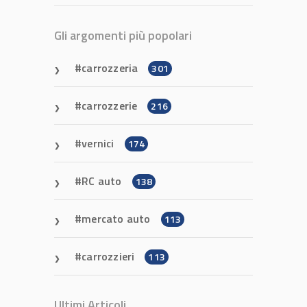
Gli argomenti più popolari
carrozzeria
301
carrozzerie
216
vernici
174
RC auto
138
mercato auto
113
carrozzieri
113
Ultimi Articoli