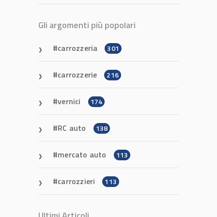
Gli argomenti più popolari
carrozzeria
301
carrozzerie
216
vernici
174
RC auto
138
mercato auto
113
carrozzieri
113
Ultimi Articoli