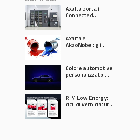
Axalta porta il
Connected
Refinish
Ecosystem ad
Automechanika
Axalta e
Frankfurt 2026
AkzoNobel: gli
azionisti approvano
la fusione
Colore automotive
personalizzato:
quando la
verniciatura
diventa ingegneria
R-M Low Energy: i
di precisione
cicli di verniciatura
che riducono
consumi energetici,
tempi e costi in
carrozzeria