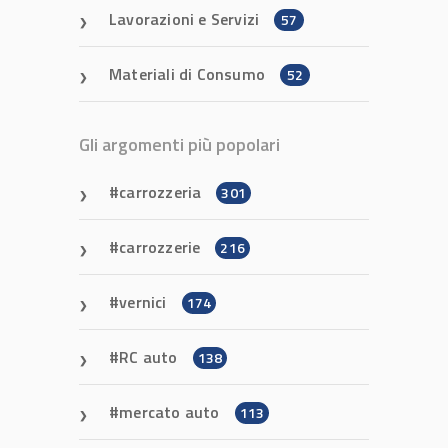
Lavorazioni e Servizi
57
Materiali di Consumo
52
Gli argomenti più popolari
carrozzeria
301
carrozzerie
216
vernici
174
RC auto
138
mercato auto
113