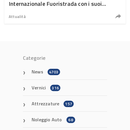
Internazionale Fuoristrada con i suoi
modelli off-road e SUV più iconici
Attualità
Categorie
News
4703
Vernici
316
Attrezzature
157
Noleggio Auto
68