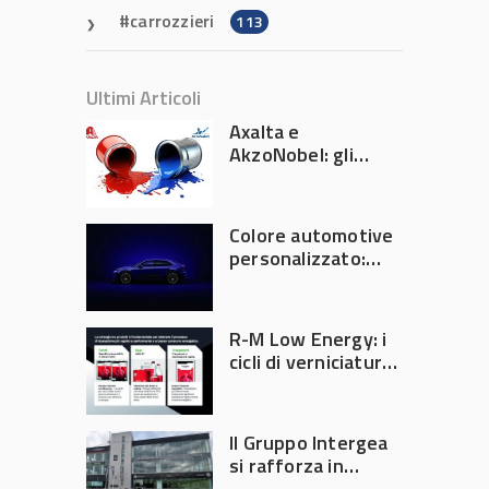
carrozzieri
113
Ultimi Articoli
Axalta e
AkzoNobel: gli
azionisti approvano
la fusione
Colore automotive
personalizzato:
quando la
verniciatura
diventa ingegneria
R-M Low Energy: i
di precisione
cicli di verniciatura
che riducono
consumi energetici,
tempi e costi in
Il Gruppo Intergea
carrozzeria
si rafforza in
Lombardia