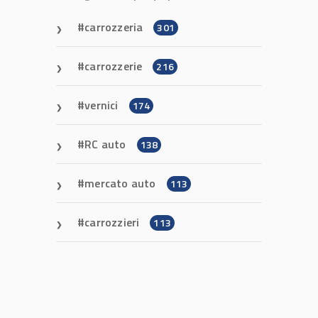
carrozzeria
301
carrozzerie
216
vernici
174
RC auto
138
mercato auto
113
carrozzieri
113