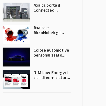
Axalta porta il
Connected
Refinish
Ecosystem ad
Automechanika
Axalta e
Frankfurt 2026
AkzoNobel: gli
azionisti approvano
la fusione
Colore automotive
personalizzato:
quando la
verniciatura
diventa ingegneria
R-M Low Energy: i
di precisione
cicli di verniciatura
che riducono
consumi energetici,
tempi e costi in
carrozzeria