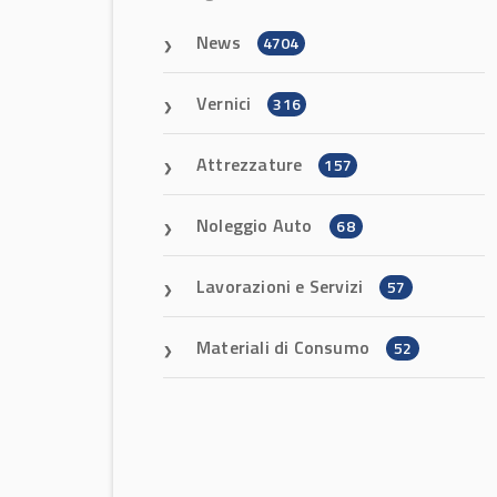
News
4704
Vernici
316
Attrezzature
157
Noleggio Auto
68
Lavorazioni e Servizi
57
Materiali di Consumo
52