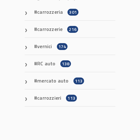
carrozzeria
301
carrozzerie
216
vernici
174
RC auto
138
mercato auto
113
carrozzieri
113