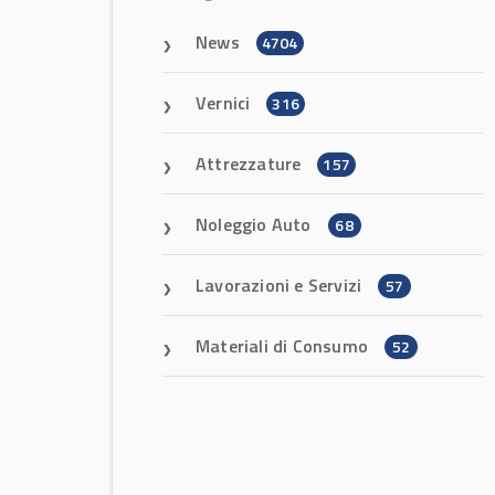
News
4704
Vernici
316
Attrezzature
157
Noleggio Auto
68
Lavorazioni e Servizi
57
Materiali di Consumo
52