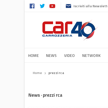
Iscriviti alla Newslett
HOME
NEWS
VIDEO
NETWORK
Home
prezzi rca
❯
News · prezzi rca