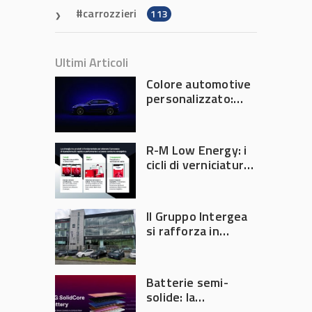
carrozzieri
113
Ultimi Articoli
Colore automotive
personalizzato:
quando la
verniciatura
diventa ingegneria
R-M Low Energy: i
di precisione
cicli di verniciatura
che riducono
consumi energetici,
tempi e costi in
Il Gruppo Intergea
carrozzeria
si rafforza in
Lombardia
Batterie semi-
solide: la
tecnologia che