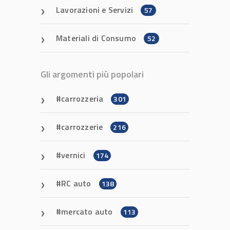
Lavorazioni e Servizi
57
Materiali di Consumo
52
Gli argomenti più popolari
carrozzeria
301
carrozzerie
216
vernici
174
RC auto
138
mercato auto
113