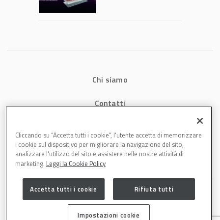
potrebbe
accelerare la
rivoluzione
dell’auto elettrica
Chi siamo
Contatti
Privacy
Cliccando su “Accetta tutti i cookie”, l'utente accetta di memorizzare
i cookie sul dispositivo per migliorare la navigazione del sito,
Cookies
analizzare l'utilizzo del sito e assistere nelle nostre attività di
marketing.
Leggi la Cookie Policy
Accetta tutti i cookie
Rifiuta tutti
Impostazioni cookie