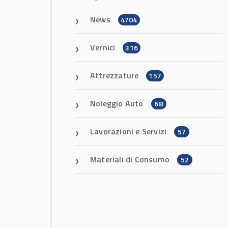
News
4704
Vernici
316
Attrezzature
157
Noleggio Auto
68
Lavorazioni e Servizi
57
Materiali di Consumo
52