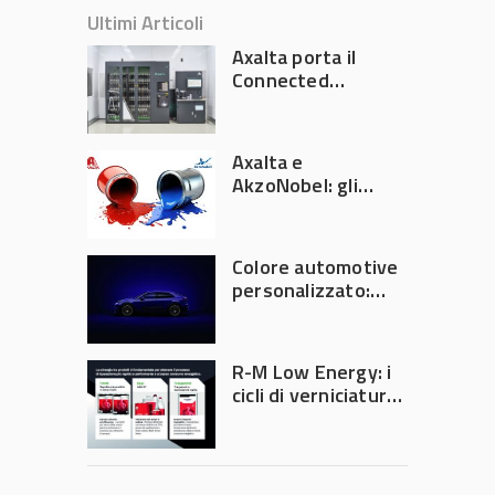
Ultimi Articoli
Axalta porta il
Connected
Refinish
Ecosystem ad
Automechanika
Axalta e
Frankfurt 2026
AkzoNobel: gli
azionisti approvano
la fusione
Colore automotive
personalizzato:
quando la
verniciatura
diventa ingegneria
R-M Low Energy: i
di precisione
cicli di verniciatura
che riducono
consumi energetici,
tempi e costi in
carrozzeria