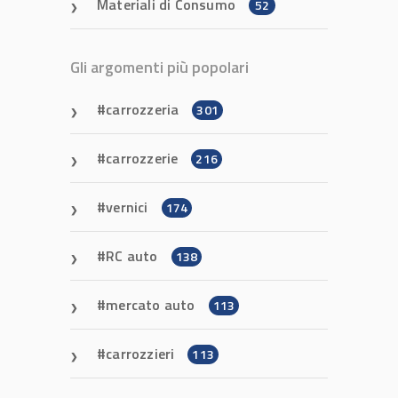
Materiali di Consumo
52
Gli argomenti più popolari
carrozzeria
301
carrozzerie
216
vernici
174
RC auto
138
mercato auto
113
carrozzieri
113