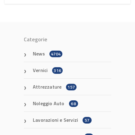
Categorie
News
4704
Vernici
316
Attrezzature
157
Noleggio Auto
68
Lavorazioni e Servizi
57