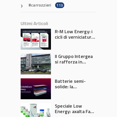
carrozzieri
113
Ultimi Articoli
R-M Low Energy: i
cicli di verniciatura
che riducono
consumi energetici,
tempi e costi in
Il Gruppo Intergea
carrozzeria
si rafforza in
Lombardia
Batterie semi-
solide: la
tecnologia che
potrebbe
accelerare la
Speciale Low
rivoluzione
Energy: axalta Fast
dell’auto elettrica
Cure Low Energy: la