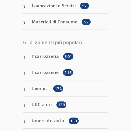
Lavorazioni e Servizi
57
Materiali di Consumo
52
Gli argomenti più popolari
carrozzeria
301
carrozzerie
216
vernici
174
RC auto
138
mercato auto
113