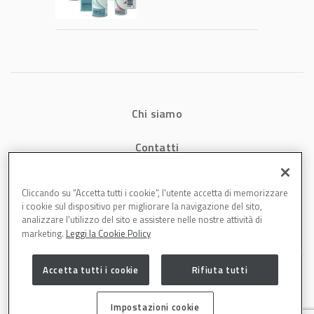
tecnologia che
riduce consumi
energetici e
aumenta la
produttività in
carrozzeria
Chi siamo
Contatti
Privacy
Cliccando su “Accetta tutti i cookie”, l'utente accetta di memorizzare
i cookie sul dispositivo per migliorare la navigazione del sito,
Cookies
analizzare l'utilizzo del sito e assistere nelle nostre attività di
marketing.
Leggi la Cookie Policy
Accetta tutti i cookie
Rifiuta tutti
Impostazioni cookie