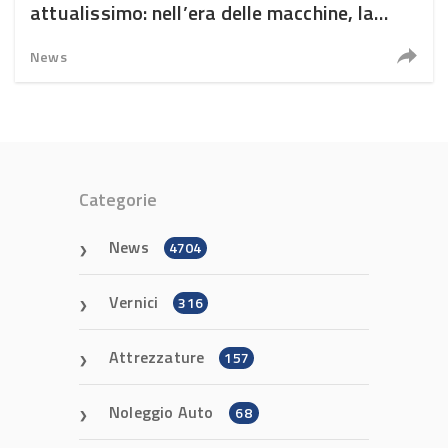
attualissimo: nell’era delle macchine, la
sfida è tornare umani
News
Categorie
News
4704
Vernici
316
Attrezzature
157
Noleggio Auto
68