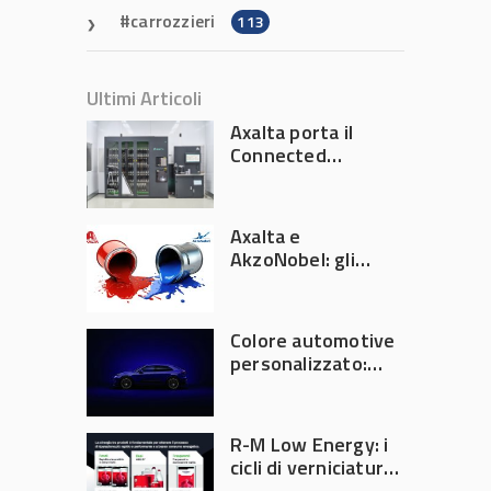
carrozzieri
113
Ultimi Articoli
Axalta porta il
Connected
Refinish
Ecosystem ad
Automechanika
Axalta e
Frankfurt 2026
AkzoNobel: gli
azionisti approvano
la fusione
Colore automotive
personalizzato:
quando la
verniciatura
diventa ingegneria
R-M Low Energy: i
di precisione
cicli di verniciatura
che riducono