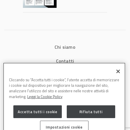
consumi energetici,
tempi e costi in
carrozzeria
Chi siamo
Contatti
Privacy
Cliccando su “Accetta tutti i cookie”, l'utente accetta di memorizzare
i cookie sul dispositivo per migliorare la navigazione del sito,
Cookies
analizzare l'utilizzo del sito e assistere nelle nostre attività di
marketing.
Leggi la Cookie Policy
Accetta tutti i cookie
Rifiuta tutti
Impostazioni cookie