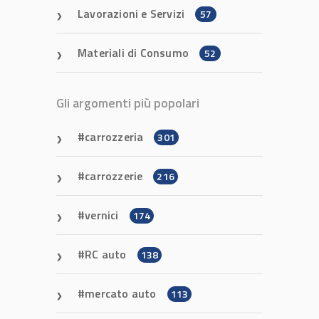
Lavorazioni e Servizi
57
Materiali di Consumo
52
Gli argomenti più popolari
carrozzeria
301
carrozzerie
216
vernici
174
RC auto
138
mercato auto
113