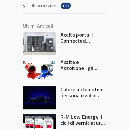
carrozzieri
113
Ultimi Articoli
Axalta porta il
Connected
Refinish
Ecosystem ad
Automechanika
Axalta e
Frankfurt 2026
AkzoNobel: gli
azionisti approvano
la fusione
Colore automotive
personalizzato:
quando la
verniciatura
diventa ingegneria
R-M Low Energy: i
di precisione
cicli di verniciatura
che riducono