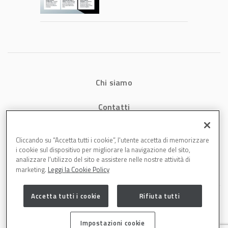
consumi energetici,
tempi e costi in
carrozzeria
Chi siamo
Contatti
Privacy
Cliccando su “Accetta tutti i cookie”, l'utente accetta di memorizzare
i cookie sul dispositivo per migliorare la navigazione del sito,
Cookies
analizzare l'utilizzo del sito e assistere nelle nostre attività di
marketing.
Leggi la Cookie Policy
Accetta tutti i cookie
Rifiuta tutti
Impostazioni cookie