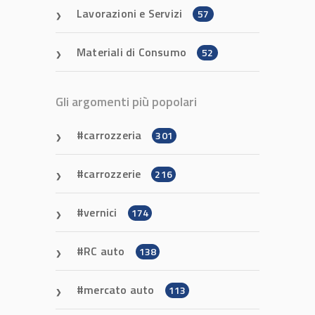
Lavorazioni e Servizi
57
Materiali di Consumo
52
Gli argomenti più popolari
carrozzeria
301
carrozzerie
216
vernici
174
RC auto
138
mercato auto
113