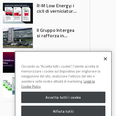
R-M Low Energy: i
cicli di verniciatura
che riducono
consumi energetici,
tempi e costi in
Il Gruppo Intergea
carrozzeria
si rafforza in
Lombardia
Batterie semi-
solide: la
tecnologia che
Cliccando su “Accetta tutti i cookie”, l'utente accetta di
potrebbe
memorizzare i cookie sul dispositivo per migliorare la
accelerare la
navigazione del sito, analizzare l'utilizzo del sito e
Speciale Low
rivoluzione
assistere nelle nostre attività di marketing.
Leggi la
Energy: axalta Fast
dell’auto elettrica
Cookie Policy
Cure Low Energy: la
tecnologia che
Accetta tutti i cookie
riduce consumi
energetici e
aumenta la
Rifiuta tutti