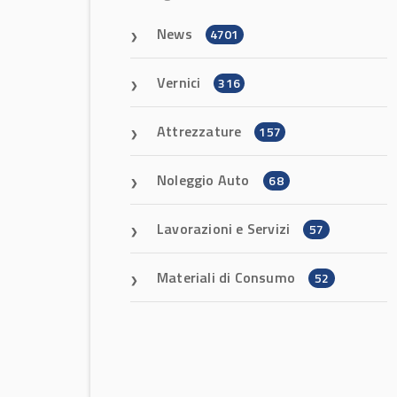
News
4701
Vernici
316
Attrezzature
157
Noleggio Auto
68
Lavorazioni e Servizi
57
Materiali di Consumo
52