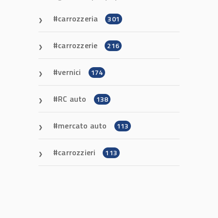
carrozzeria
301
carrozzerie
216
vernici
174
RC auto
138
mercato auto
113
carrozzieri
113