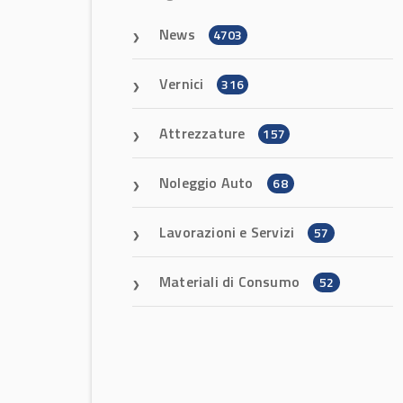
News
4703
Vernici
316
Attrezzature
157
Noleggio Auto
68
Lavorazioni e Servizi
57
Materiali di Consumo
52