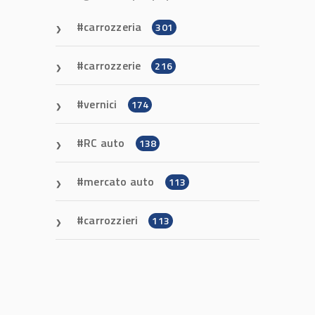
carrozzeria
301
carrozzerie
216
vernici
174
RC auto
138
mercato auto
113
carrozzieri
113