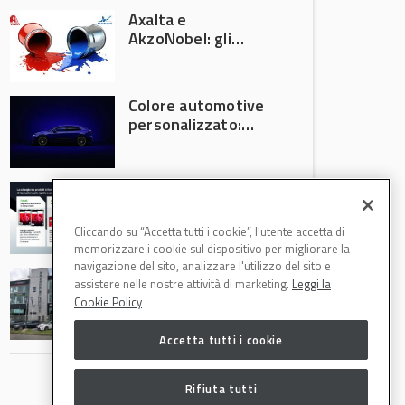
Axalta e
AkzoNobel: gli
azionisti approvano
la fusione
Colore automotive
personalizzato:
quando la
verniciatura
diventa ingegneria
R-M Low Energy: i
di precisione
cicli di verniciatura
che riducono
Cliccando su “Accetta tutti i cookie”, l'utente accetta di
consumi energetici,
memorizzare i cookie sul dispositivo per migliorare la
tempi e costi in
navigazione del sito, analizzare l'utilizzo del sito e
Il Gruppo Intergea
carrozzeria
assistere nelle nostre attività di marketing.
Leggi la
si rafforza in
Cookie Policy
Lombardia
Accetta tutti i cookie
Rifiuta tutti