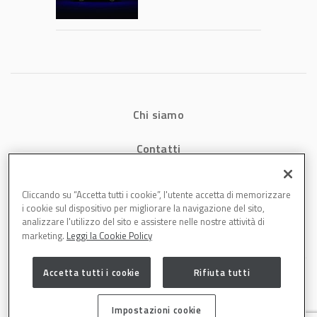
verniciatura
diventa ingegneria
di precisione
Chi siamo
Contatti
Privacy
Cliccando su “Accetta tutti i cookie”, l'utente accetta di memorizzare
i cookie sul dispositivo per migliorare la navigazione del sito,
Cookies
analizzare l'utilizzo del sito e assistere nelle nostre attività di
marketing.
Leggi la Cookie Policy
Accetta tutti i cookie
Rifiuta tutti
Impostazioni cookie