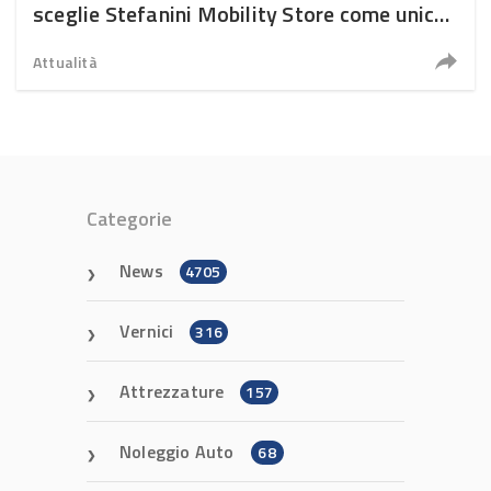
sceglie Stefanini Mobility Store come unico
referente per Bologna e Imola
Attualità
Categorie
News
4705
Vernici
316
Attrezzature
157
Noleggio Auto
68