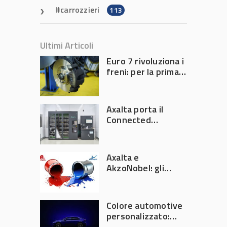
carrozzieri
113
Ultimi Articoli
Euro 7 rivoluziona i
freni: per la prima
volta l’Europa
limita le emissioni
generate dalla
Axalta porta il
frenata
Connected
Refinish
Ecosystem ad
Automechanika
Axalta e
Frankfurt 2026
AkzoNobel: gli
azionisti approvano
la fusione
Colore automotive
personalizzato:
quando la