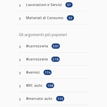
Lavorazioni e Servizi
57
Materiali di Consumo
52
Gli argomenti più popolari
carrozzeria
301
carrozzerie
216
vernici
174
RC auto
138
mercato auto
113