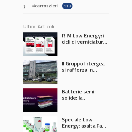
carrozzieri
113
Ultimi Articoli
R-M Low Energy: i
cicli di verniciatura
che riducono
consumi energetici,
tempi e costi in
Il Gruppo Intergea
carrozzeria
si rafforza in
Lombardia
Batterie semi-
solide: la
tecnologia che
potrebbe
accelerare la
Speciale Low
rivoluzione
Energy: axalta Fast
dell’auto elettrica
Cure Low Energy: la