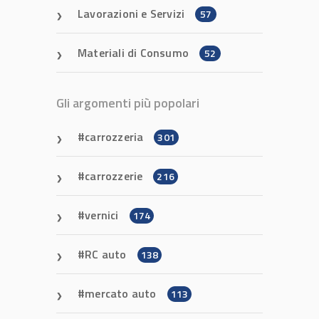
Lavorazioni e Servizi
57
Materiali di Consumo
52
Gli argomenti più popolari
carrozzeria
301
carrozzerie
216
vernici
174
RC auto
138
mercato auto
113