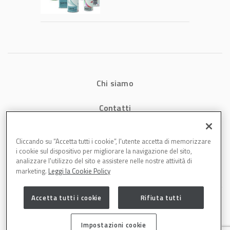
tecnologia che
riduce consumi
energetici e
aumenta la
produttività in
carrozzeria
Chi siamo
Contatti
Privacy
Cliccando su “Accetta tutti i cookie”, l'utente accetta di memorizzare
i cookie sul dispositivo per migliorare la navigazione del sito,
Cookies
analizzare l'utilizzo del sito e assistere nelle nostre attività di
marketing.
Leggi la Cookie Policy
Accetta tutti i cookie
Rifiuta tutti
Impostazioni cookie