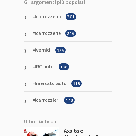
Gli argomenti più popolari
carrozzeria
301
carrozzerie
216
vernici
174
RC auto
138
mercato auto
113
carrozzieri
113
Ultimi Articoli
Axalta e