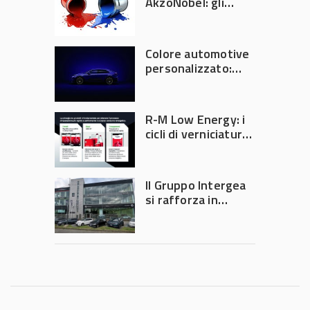
AkzoNobel: gli
azionisti approvano
la fusione
Colore automotive
personalizzato:
quando la
verniciatura
diventa ingegneria
R-M Low Energy: i
di precisione
cicli di verniciatura
che riducono
consumi energetici,
tempi e costi in
Il Gruppo Intergea
carrozzeria
si rafforza in
Lombardia