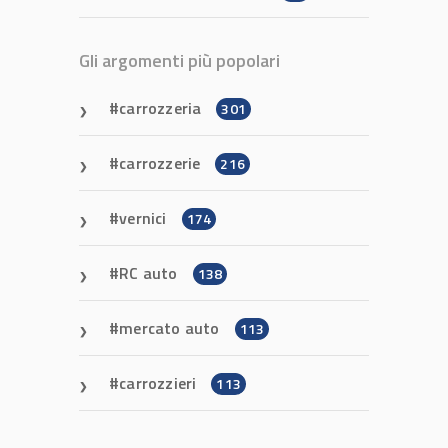
Gli argomenti più popolari
carrozzeria
301
carrozzerie
216
vernici
174
RC auto
138
mercato auto
113
carrozzieri
113