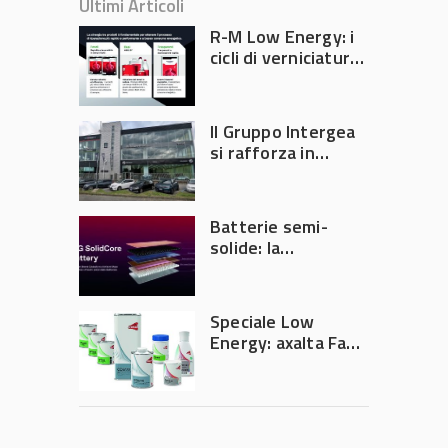
Ultimi Articoli
R-M Low Energy: i
cicli di verniciatura
che riducono
consumi energetici,
tempi e costi in
Il Gruppo Intergea
carrozzeria
si rafforza in
Lombardia
Batterie semi-
solide: la
tecnologia che
potrebbe
accelerare la
Speciale Low
rivoluzione
Energy: axalta Fast
dell’auto elettrica
Cure Low Energy: la
tecnologia che
riduce consumi
energetici e
aumenta la