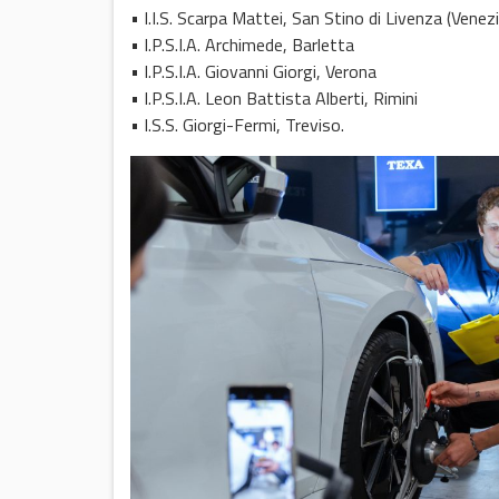
• I.I.S. Scarpa Mattei, San Stino di Livenza (Venezi
• I.P.S.I.A. Archimede, Barletta
• I.P.S.I.A. Giovanni Giorgi, Verona
• I.P.S.I.A. Leon Battista Alberti, Rimini
• I.S.S. Giorgi-Fermi, Treviso.