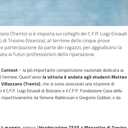
ano (Trento) si è imposta sui colleghi dei C.F.P. Luigi Einaudi
di Trissino (Vicenza), al termine delle cinque prove
 partecipazione da parte dei ragazzi, per aggiudicarsi la
ta ai futuri professionisti della riparazione.
 Contest
– la più importante competizione nazionale dedicata ai
 al termine. Quest’anno
la vittoria è andata agli studenti Matteo
i Villazzano (Trento)
, che si sono assicurati una stazione di
 C.F.P. Luigi Einaudi di Bolzano e il C.F.P. Fondazione Casa della
i rispettivamente da Simone Baldessari e Gregorio Gobber, e da
14 maggio
, presso l’
Headquarters TEXA a Monastier di Treviso
.