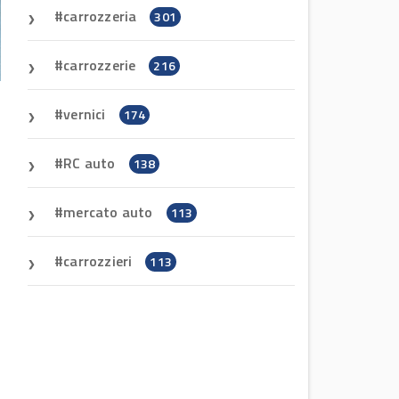
carrozzeria
301
carrozzerie
216
vernici
174
RC auto
138
mercato auto
113
carrozzieri
113