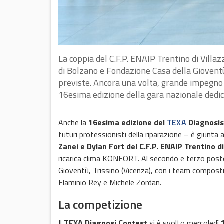
La coppia del C.F.P. ENAIP Trentino di Villazz
di Bolzano e Fondazione Casa della Gioventù 
previste. Ancora una volta, grande impegno e
16esima edizione della gara nazionale dedica
Anche la
16esima edizione del
TEXA
Diagnosis
futuri professionisti della riparazione – è giunta
Zanei e Dylan Fort del C.F.P. ENAIP Trentino d
ricarica clima KONFORT. Al secondo e terzo posto il
Gioventù, Trissino (Vicenza), con i team compost
Flaminio Rey e Michele Zordan.
La competizione
Il
TEXA Diagnosi Contest
si è svolto mercoledì