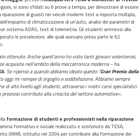
egioni, si sono sfidati su 6 prove a tempo, per dimostrare di essere
la riparazione di guasti nei veicoli moderni: test a risposta multipla,
dell’impianto di climatizzazione di un’auto, analisi dei parametri di
i un sistema ADAS, test di telemetria. Gli studenti ammessi alla
erato le preselezioni, alle quali avevano preso parte le 62
o.
tato ottenuto. Anche quest’anno ho visto tanti giovani volenterosi,
nze acquisite nell’ambito della meccatronica moderna
– ha
XA
.
Se ripenso a quando abbiamo ideato questo “
Gran Premio della
tato oggi mi riempie di orgoglio e soddisfazione. Abbiamo sempre
i alto livello agli studenti, attraverso i nostri corsi specialistici.
 prezioso contributo alla crescita del settore automotive».
ella
formazione di studenti e professionisti nella riparazione
gramma formativo e sociale realizzato e sostenuto da TEXA,
rito (MIM), istituito nel 2004 per contribuire alla formazione dei