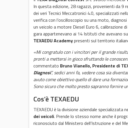
In questa edizione, 28 ragazzi, provenienti da 9 r
dei veri Tecnici Meccatronici 4.0, specializzati nel
verifica con l’oscilloscopio su una moto, diagnosi 
un veicolo a motore Diesel Euro 6, calibrazione d
gara appartenevano ai 14 Istituti che avevano sup
TEXAEDU Academy
presenti sul territorio italian
«Mi congratulo con i vincitori per il grande risul
pronti a mettersi in gioco sfruttando le conosce
commentato
Bruno Vianello, Presidente di TE
Diagnosi
”, sedici anni fa, vedere cosa sia diven
avuto come obiettivo quello di dare una formazione d
Sono sicuro che molto presto sapranno fornire un
Cos’è TEXAEDU
TEXAEDU è la divisione aziendale specializzata n
dei veicoli
. Prende lo stesso nome anche il pro
riconosciuto dal Ministero dell’Istruzione e del Me