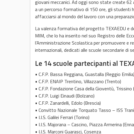
giovani meccanici. Ad oggi sono state create 62 Aca
a un percorso formativo di 150 ore, gli studenti 
affacciarsi al mondo del lavoro con una preparazi
La valenza formativa del progetto TEXAEDU e de
MIM, che lo ha inserito nel suo Registro delle Ecce
l’Amministrazione Scolastica per promuovere e re
internazionali, dedicati alle scuole secondarie di s
Le 14 scuole partecipanti al TE
• C.F.P. Bassa Reggiana, Guastalla (Reggio Emilia
• C.F.P. ENAIP Trentino, Villazzano (Trento)
• C.F.P. Fondazione Casa della Gioventù, Trissino 
• C.F.P. Luigi Einaudi (Bolzano)
• C.F.P. Zanardelli, Edolo (Brescia)
• Convitto Nazionale Torquato Tasso – ISS Trani 
• I.I.S. Galilei Ferrari (Torino)
• I.I.S. Majorana – Cascino, Piazza Armerina (Enna
• I.I.S. Marconi Guarasci, Cosenza