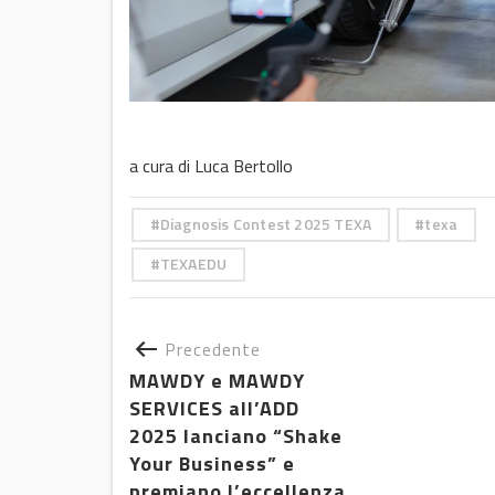
a cura di Luca Bertollo
Diagnosis Contest 2025 TEXA
texa
TEXAEDU
Precedente
MAWDY e MAWDY
SERVICES all’ADD
2025 lanciano “Shake
Your Business” e
premiano l’eccellenza