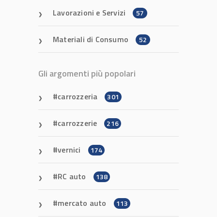
Lavorazioni e Servizi
57
Materiali di Consumo
52
Gli argomenti più popolari
carrozzeria
301
carrozzerie
216
vernici
174
RC auto
138
mercato auto
113