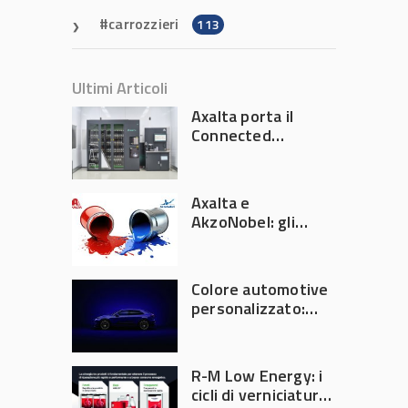
carrozzieri
113
Ultimi Articoli
Axalta porta il
Connected
Refinish
Ecosystem ad
Automechanika
Axalta e
Frankfurt 2026
AkzoNobel: gli
azionisti approvano
la fusione
Colore automotive
personalizzato:
quando la
verniciatura
diventa ingegneria
R-M Low Energy: i
di precisione
cicli di verniciatura