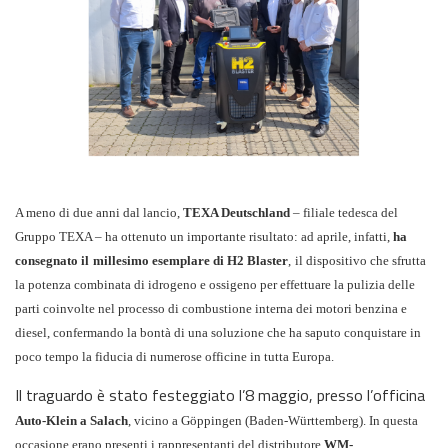
A meno di due anni dal lancio,
TEXA Deutschland
– filiale tedesca del
Gruppo TEXA – ha ottenuto un importante risultato: ad aprile, infatti,
ha
consegnato il
millesimo esemplare di H2 Blaster
,
il dispositivo che sfrutta
la potenza combinata di idrogeno e ossigeno per effettuare la pulizia delle
parti coinvolte nel processo di combustione interna dei motori benzina e
diesel, confermando la bontà di una soluzione che ha saputo conquistare in
poco tempo la fiducia di numerose officine in tutta Europa.
Il traguardo è stato festeggiato l’8 maggio, presso l’officina
Auto-Klein a Salach
, vicino a Göppingen (Baden-Württemberg). In questa
occasione erano presenti i rappresentanti del distributore
WM-