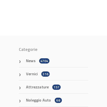
Categorie
News
4704
Vernici
316
Attrezzature
157
Noleggio Auto
68