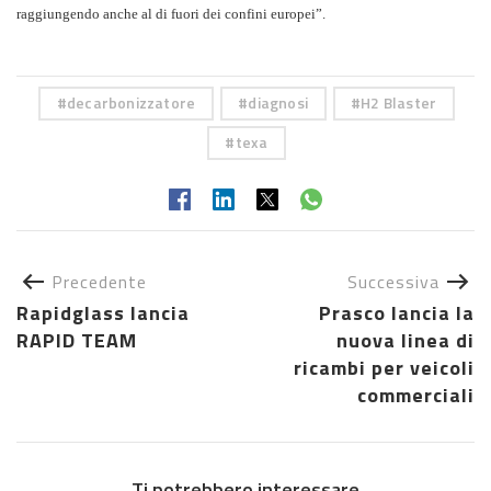
raggiungendo anche al di fuori dei confini europei”.
decarbonizzatore
diagnosi
H2 Blaster
texa
Precedente
Successiva
Rapidglass lancia
Prasco lancia la
RAPID TEAM
nuova linea di
ricambi per veicoli
commerciali
Ti potrebbero interessare