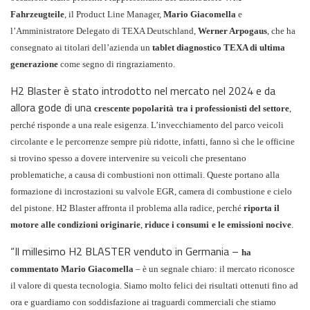
Fahrzeugteile
, il Product Line Manager,
Mario Giacomella
e
l’Amministratore Delegato di TEXA Deutschland,
Werner Arpogaus
, che ha
consegnato ai titolari dell’azienda un
tablet diagnostico TEXA di ultima
generazione
come segno di ringraziamento.
H2 Blaster è stato introdotto nel mercato nel 2024 e da
allora gode di una
crescente popolarità
tra i professionisti del settore
,
perché risponde a una reale esigenza. L’invecchiamento del parco veicoli
circolante e le percorrenze sempre più ridotte, infatti, fanno sì che le officine
si trovino spesso a dovere intervenire su veicoli che presentano
problematiche, a causa di combustioni non ottimali. Queste portano alla
formazione di incrostazioni su valvole EGR, camera di combustione e cielo
del pistone. H2 Blaster affronta il problema alla radice, perché
riporta il
motore alle condizioni originarie
,
riduce i consumi
e le emissioni nocive
.
“Il millesimo H2 BLASTER venduto in Germania –
ha
commentato Mario Giacomella
– è un segnale chiaro: il mercato riconosce
il valore di questa tecnologia. Siamo molto felici dei risultati ottenuti fino ad
ora e guardiamo con soddisfazione ai traguardi commerciali che stiamo