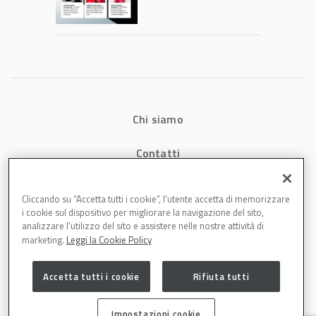
che riducono
consumi energetici,
tempi e costi in
carrozzeria
Chi siamo
Contatti
Privacy
Cliccando su “Accetta tutti i cookie”, l'utente accetta di memorizzare
i cookie sul dispositivo per migliorare la navigazione del sito,
Cookies
analizzare l'utilizzo del sito e assistere nelle nostre attività di
marketing.
Leggi la Cookie Policy
Accetta tutti i cookie
Rifiuta tutti
Impostazioni cookie