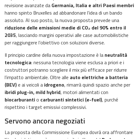
revisione avanzate da
Germania, Italia e altri Paesi membri
hanno spinto Bruxelles ad abbandonare l’idea di un bando
assoluto. Al suo posto, la nuova proposta prevede una
riduzione delle emissioni medie di CO₂ del 90% entro il
2035
, lasciando margini operativi alle case automobilistiche
per raggiungere l’obiettivo con soluzioni diverse.
Il principio cardine della nuova impostazione è la
neutralità
tecnologica
: nessuna tecnologia viene esclusa a priori e i
costruttori potranno scegliere il mix più efficace per ridurre
l’impatto ambientale. Oltre alle
auto elettriche a batteria
(BEV)
e ai veicoli a
idrogeno
, rimarrà quindi spazio anche per
ibridi plug-in, mild hybrid
, motori alimentati con
biocarburanti
o
carburanti sintetici (e-fuel)
, purché
rispettino i target emissivi complessivi.
Servono ancora negoziati
La proposta della Commissione Europea dovrà ora affrontare