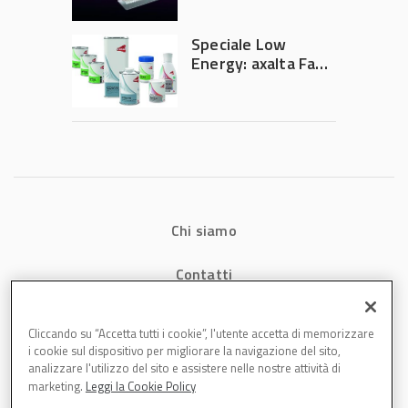
potrebbe
accelerare la
Speciale Low
rivoluzione
Energy: axalta Fast
dell’auto elettrica
Cure Low Energy: la
tecnologia che
riduce consumi
energetici e
aumenta la
produttività in
carrozzeria
Chi siamo
Contatti
Privacy
Cliccando su “Accetta tutti i cookie”, l'utente accetta di memorizzare
i cookie sul dispositivo per migliorare la navigazione del sito,
Cookies
analizzare l'utilizzo del sito e assistere nelle nostre attività di
marketing.
Leggi la Cookie Policy