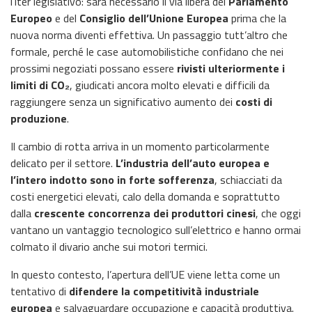
l’iter legislativo: sarà necessario il via libera del
Parlamento
Europeo
e del
Consiglio dell’Unione Europea
prima che la
nuova norma diventi effettiva. Un passaggio tutt’altro che
formale, perché le case automobilistiche confidano che nei
prossimi negoziati possano essere
rivisti ulteriormente i
limiti di CO₂
, giudicati ancora molto elevati e difficili da
raggiungere senza un significativo aumento dei
costi di
produzione
.
Il cambio di rotta arriva in un momento particolarmente
delicato per il settore.
L’industria dell’auto europea e
l’intero indotto sono in forte sofferenza
, schiacciati da
costi energetici elevati, calo della domanda e soprattutto
dalla
crescente concorrenza dei produttori cinesi
, che oggi
vantano un vantaggio tecnologico sull’elettrico e hanno ormai
colmato il divario anche sui motori termici.
In questo contesto, l’apertura dell’UE viene letta come un
tentativo di
difendere la competitività industriale
europea
e salvaguardare occupazione e capacità produttiva.