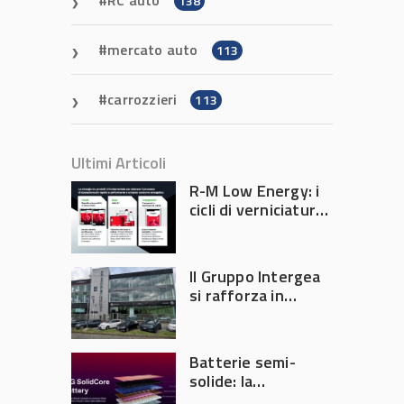
RC auto
138
mercato auto
113
carrozzieri
113
Ultimi Articoli
R-M Low Energy: i
cicli di verniciatura
che riducono
consumi energetici,
tempi e costi in
Il Gruppo Intergea
carrozzeria
si rafforza in
Lombardia
Batterie semi-
solide: la
tecnologia che