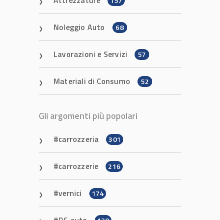
Attrezzature
157
Noleggio Auto
68
Lavorazioni e Servizi
57
Materiali di Consumo
52
Gli argomenti più popolari
carrozzeria
301
carrozzerie
216
vernici
174