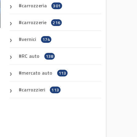
carrozzeria
301
carrozzerie
216
vernici
174
RC auto
138
mercato auto
113
carrozzieri
113