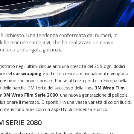
 è richiesto. Una tendenza confermata dai numeri, in
i delle aziende come 3M, che ha realizzato un nuovo
 con una prolungata garanzia
strato negli ultimi cinque anni una crescita del 25% ogni dodici
ore del
car wrapping
è in forte crescita e annualmente vengono
 un consumo che pone il nostro Paese al terzo posto in Europa nella
a delle barche. 3M forte del successo della linea
3M Wrap Film
lm
3M Wrap Film Serie 2080
, una nuova generazione di pellicole
ionare il mercato. Disponibili in una vasta varietà di colori (lucidi,
, conferiscono al veicolo un aspetto di tendenza e unico.
M SERIE 2080
amente conformabile, consentendo un’elevata semplicità di