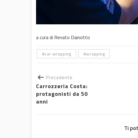
a cura di Renato Dainotto
car wrapping
wrapping
Precedente
Carrozzeria Costa:
protagonisti da 50
anni
Ti po