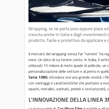
Wrapping, se ne parla poco eppure piace ed
crescita anche in Italia e dagli investiment
prodotto, facile e protettivo da applicare e
Il mercato del wrapping senza far “rumore” ha regi
mesi. Un dato di cui tenere conto. In Italia, il sett
utilizzati 15 milioni di metri quadri di pellicole,
personalizzazione delle vetture e al primo in quell
Serie 1080
, introduce ora una grande novità: i fi
con vantaggi e caratteristiche che puntano a rivoluz
opachi, metallici, satinati, perlati e testurizzati)
L’INNOVAZIONE DELLA LINEA 3
La nuova serie di
Car Wrap Film
è sottile e alt