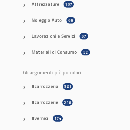
Attrezzature
157
Noleggio Auto
68
Lavorazioni e Servizi
57
Materiali di Consumo
52
Gli argomenti più popolari
carrozzeria
301
carrozzerie
216
vernici
174