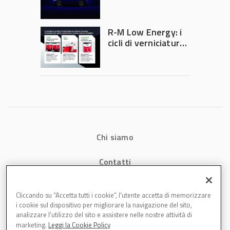
quando la
verniciatura
diventa ingegneria
R-M Low Energy: i
di precisione
cicli di verniciatura
che riducono
consumi energetici,
tempi e costi in
carrozzeria
Chi siamo
Contatti
Privacy
Cliccando su “Accetta tutti i cookie”, l'utente accetta di memorizzare
i cookie sul dispositivo per migliorare la navigazione del sito,
Cookies
analizzare l'utilizzo del sito e assistere nelle nostre attività di
marketing.
Leggi la Cookie Policy