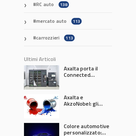
RC auto
138
mercato auto
113
carrozzieri
113
Ultimi Articoli
Axalta porta il
Connected
Refinish
Ecosystem ad
Automechanika
Axalta e
Frankfurt 2026
AkzoNobel: gli
azionisti approvano
la fusione
Colore automotive
personalizzato: