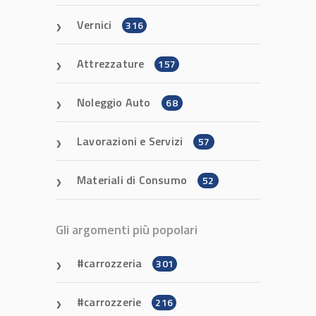
Vernici
316
Attrezzature
157
Noleggio Auto
68
Lavorazioni e Servizi
57
Materiali di Consumo
52
Gli argomenti più popolari
carrozzeria
301
carrozzerie
216