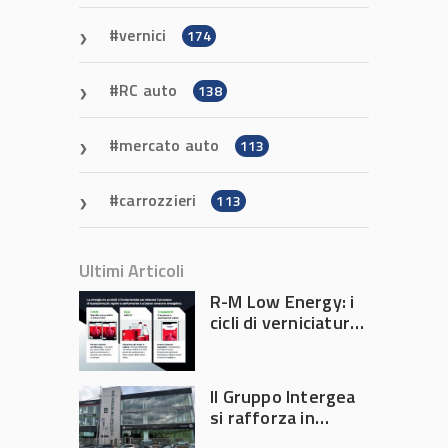
vernici
174
RC auto
138
mercato auto
113
carrozzieri
113
Ultimi Articoli
R-M Low Energy: i
cicli di verniciatura
che riducono
consumi energetici,
tempi e costi in
Il Gruppo Intergea
carrozzeria
si rafforza in
Lombardia