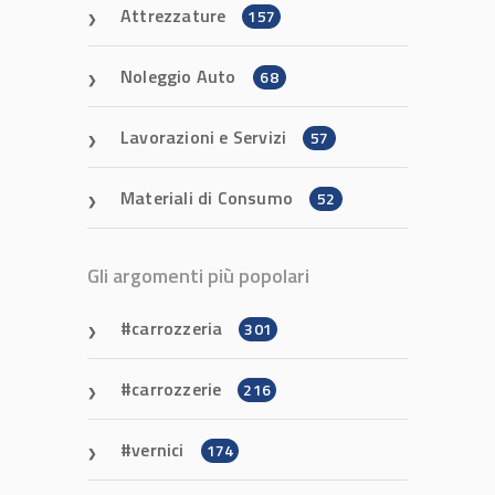
Attrezzature
157
Noleggio Auto
68
Lavorazioni e Servizi
57
Materiali di Consumo
52
Gli argomenti più popolari
carrozzeria
301
carrozzerie
216
vernici
174