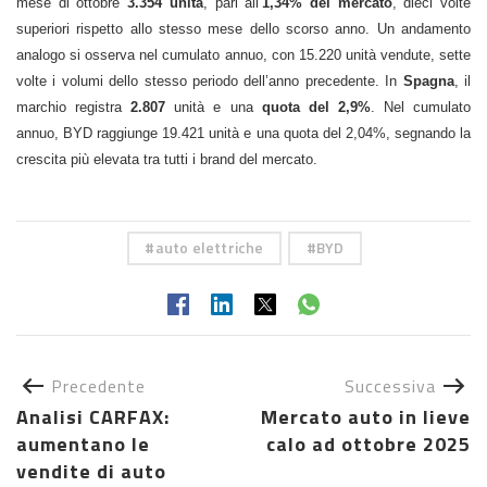
mese di ottobre
3.354 unità
, pari all’
1,34% del mercato
, dieci volte
superiori rispetto allo stesso mese dello scorso anno. Un andamento
analogo si osserva nel cumulato annuo, con 15.220 unità vendute, sette
volte i volumi dello stesso periodo dell’anno precedente. In
Spagna
, il
marchio registra
2.807
unità e una
quota del
2,9%
. Nel cumulato
annuo, BYD raggiunge 19.421 unità e una quota del 2,04%, segnando la
crescita più elevata tra tutti i brand del mercato.
auto elettriche
BYD
Precedente
Successiva
Analisi CARFAX:
Mercato auto in lieve
aumentano le
calo ad ottobre 2025
vendite di auto