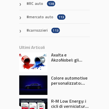
RC auto
138
mercato auto
113
carrozzieri
113
Ultimi Articoli
Axalta e
AkzoNobel: gli
azionisti approvano
la fusione
Colore automotive
personalizzato:
quando la
verniciatura
diventa ingegneria
R-M Low Energy: i
di precisione
cicli di verniciatura