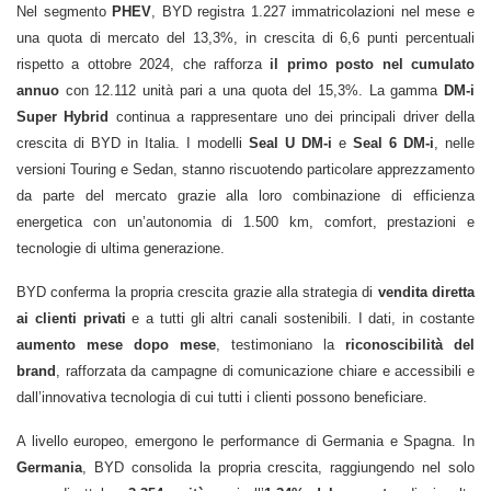
Nel segmento
PHEV
, BYD registra 1.227 immatricolazioni nel mese e
una quota di mercato del 13,3%, in crescita di 6,6 punti percentuali
rispetto a ottobre 2024, che rafforza
il primo posto nel cumulato
annuo
con 12.112 unità pari a una quota del 15,3%. La gamma
DM-i
Super Hybrid
continua a rappresentare uno dei principali driver della
crescita di BYD in Italia. I modelli
Seal U DM-i
e
Seal 6 DM-i
, nelle
versioni Touring e Sedan, stanno riscuotendo particolare apprezzamento
da parte del mercato grazie alla loro combinazione di efficienza
energetica con un’autonomia di 1.500 km, comfort, prestazioni e
tecnologie di ultima generazione.
BYD conferma la propria crescita grazie alla strategia di
vendita diretta
ai clienti privati
e a tutti gli altri canali sostenibili. I dati, in costante
aumento mese dopo mese
, testimoniano la
riconoscibilità del
brand
, rafforzata da campagne di comunicazione chiare e accessibili e
dall’innovativa tecnologia di cui tutti i clienti possono beneficiare.
A livello europeo, emergono le performance di Germania e Spagna. In
Germania
, BYD consolida la propria crescita, raggiungendo nel solo