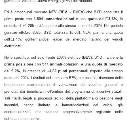
gamma di Veicoli a Nuova Energia (NEV) del marchio.
Ed è proprio nel mercato
NEV
(BEV + PHEV)
che BYD conquista il
primo posto con
1.804 immatricolazioni
e una
quota dell’11,6%
, in
crescita di +1.285 unità rispetto allo stesso mese del 2024. Nel periodo
gennaio–ottobre 2025, BYD totalizza 16.681 NEV, pari a una quota
dell’11,4%, confermandosi leader del mercato italiano dei veicoli
elettrificati.
Nello specifico, sul solo fronte 100% elettrico (
BEV
), BYD mantiene la
prima posizione
con
577 immatricolazioni
e una
quota di mercato
del 9,2%
, in crescita di
+4,62 punti percentuali
rispetto allo stesso
mese del 2024. I risultati del comparto BEV, pur positivi, risentono delle
temporanee problematiche di validazione dei voucher generati e
prenotati dai beneficiari nell’ambito del programma di incentivi statali.
Tali ritardi, legati ai processi tecnici della piattaforma di gestione degli
incentivi, hanno limitato le immatricolazioni dei veicoli già
contrattualizzati, che saranno progressivamente registrate nelle
settimane successive.