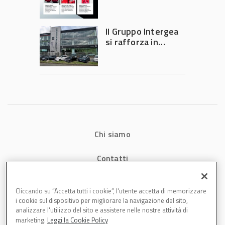
che riducono
consumi energetici,
tempi e costi in
Il Gruppo Intergea
carrozzeria
si rafforza in
Lombardia
Chi siamo
Contatti
Privacy
Cliccando su “Accetta tutti i cookie”, l'utente accetta di memorizzare
i cookie sul dispositivo per migliorare la navigazione del sito,
Cookies
analizzare l'utilizzo del sito e assistere nelle nostre attività di
marketing.
Leggi la Cookie Policy