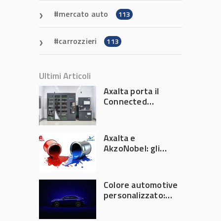
mercato auto
113
carrozzieri
113
Ultimi Articoli
Axalta porta il
Connected
Refinish
Ecosystem ad
Automechanika
Axalta e
Frankfurt 2026
AkzoNobel: gli
azionisti approvano
la fusione
Colore automotive
personalizzato:
quando la
verniciatura