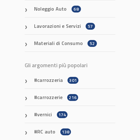
Noleggio Auto
68
Lavorazioni e Servizi
57
Materiali di Consumo
52
Gli argomenti più popolari
carrozzeria
301
carrozzerie
216
vernici
174
RC auto
138