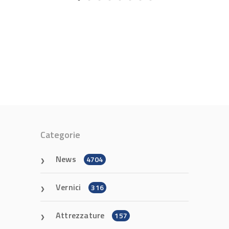
Categorie
News
4704
Vernici
316
Attrezzature
157