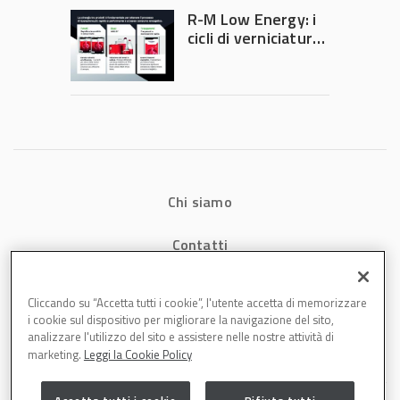
diventa ingegneria
R-M Low Energy: i
di precisione
cicli di verniciatura
che riducono
consumi energetici,
tempi e costi in
carrozzeria
Chi siamo
Contatti
Privacy
Cliccando su “Accetta tutti i cookie”, l'utente accetta di memorizzare
i cookie sul dispositivo per migliorare la navigazione del sito,
Cookies
analizzare l'utilizzo del sito e assistere nelle nostre attività di
marketing.
Leggi la Cookie Policy