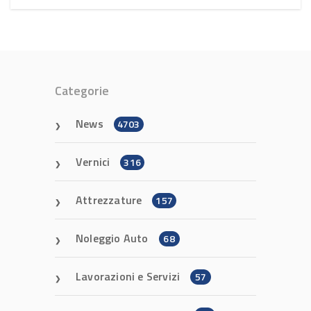
Categorie
News
4703
Vernici
316
Attrezzature
157
Noleggio Auto
68
Lavorazioni e Servizi
57