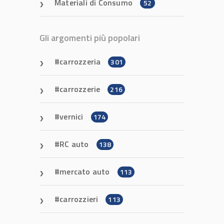
Materiali di Consumo
52
Gli argomenti più popolari
carrozzeria
301
carrozzerie
216
vernici
174
RC auto
138
mercato auto
113
carrozzieri
113