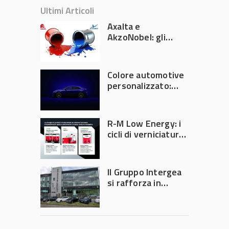
Ultimi Articoli
Axalta e
AkzoNobel: gli
azionisti approvano
la fusione
Colore automotive
personalizzato:
quando la
verniciatura
diventa ingegneria
R-M Low Energy: i
di precisione
cicli di verniciatura
che riducono
consumi energetici,
tempi e costi in
Il Gruppo Intergea
carrozzeria
si rafforza in
Lombardia