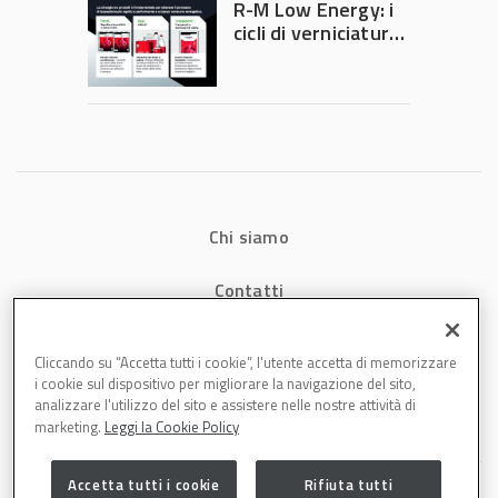
R-M Low Energy: i
di precisione
cicli di verniciatura
che riducono
consumi energetici,
tempi e costi in
carrozzeria
Chi siamo
Contatti
Privacy
Cliccando su “Accetta tutti i cookie”, l'utente accetta di memorizzare
i cookie sul dispositivo per migliorare la navigazione del sito,
Cookies
analizzare l'utilizzo del sito e assistere nelle nostre attività di
marketing.
Leggi la Cookie Policy
Accetta tutti i cookie
Rifiuta tutti