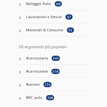
Noleggio Auto
68
Lavorazioni e Servizi
57
Materiali di Consumo
52
Gli argomenti più popolari
carrozzeria
301
carrozzerie
216
vernici
174
RC auto
138