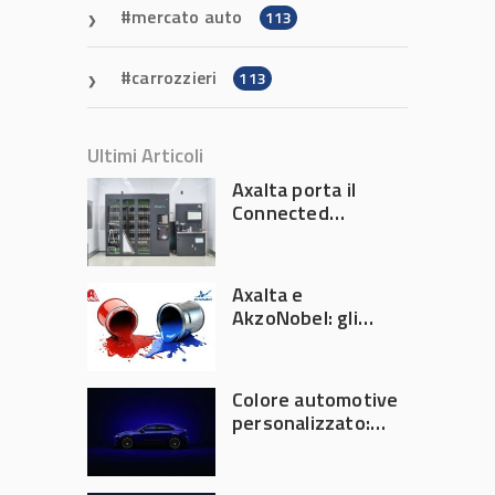
mercato auto
113
carrozzieri
113
Ultimi Articoli
Axalta porta il
Connected
Refinish
Ecosystem ad
Automechanika
Axalta e
Frankfurt 2026
AkzoNobel: gli
azionisti approvano
la fusione
Colore automotive
personalizzato:
quando la
verniciatura
diventa ingegneria