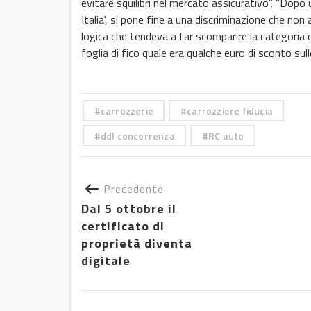
evitare squilibri nel mercato assicurativo”. “Dopo un
Italia', si pone fine a una discriminazione che non
logica che tendeva a far scomparire la categoria dei
foglia di fico quale era qualche euro di sconto sul
carrozzerie
carrozziere fiducia
ddl concorrenza
RC auto
Precedente
Dal 5 ottobre il
certificato di
proprietà diventa
digitale