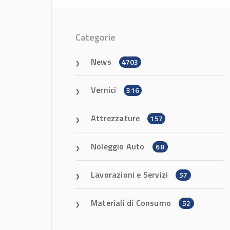
Categorie
News
4703
Vernici
316
Attrezzature
157
Noleggio Auto
68
Lavorazioni e Servizi
57
Materiali di Consumo
52