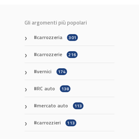
Gli argomenti più popolari
carrozzeria
301
carrozzerie
216
vernici
174
RC auto
138
mercato auto
113
carrozzieri
113