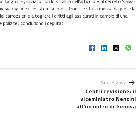
 lungo iter, iniziato con lo stralcio dell'articolo 8 al decreto 'salva-
 aveva ragione di esistere su molti fronti: è stata messa da parte la
 carrozzieri e a togliere i diritti agli assicurati in cambio di una
le polizze”, concludono i deputati
Successiva
Centri revisione: i
viceministro Nencin
all'incontro di Genov