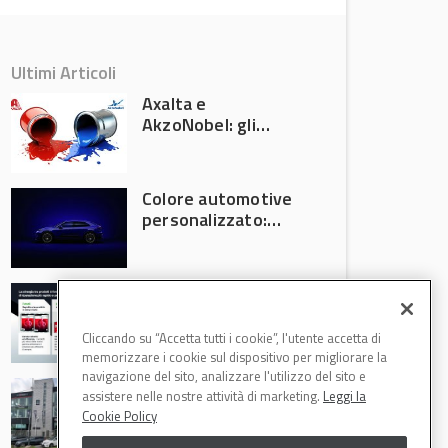
Ultimi Articoli
Axalta e
AkzoNobel: gli
azionisti approvano
la fusione
Colore automotive
personalizzato:
quando la
verniciatura
diventa ingegneria
R-M Low Energy: i
di precisione
cicli di verniciatura
che riducono
Cliccando su “Accetta tutti i cookie”, l'utente accetta di
consumi energetici,
memorizzare i cookie sul dispositivo per migliorare la
tempi e costi in
navigazione del sito, analizzare l'utilizzo del sito e
Il Gruppo Intergea
carrozzeria
assistere nelle nostre attività di marketing.
Leggi la
si rafforza in
Cookie Policy
Lombardia