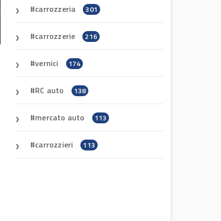
carrozzeria
301
carrozzerie
216
vernici
174
RC auto
138
mercato auto
113
carrozzieri
113
i