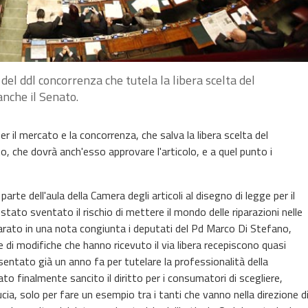
del ddl concorrenza che tutela la libera scelta del
anche il Senato.
er il mercato e la concorrenza, che salva la libera scelta del
ato, che dovrà anch'esso approvare l'articolo, e a quel punto i
te dell'aula della Camera degli articoli al disegno di legge per il
tato sventato il rischio di mettere il mondo delle riparazioni nelle
hiarato in una nota congiunta i deputati del Pd Marco Di Stefano,
 di modifiche che hanno ricevuto il via libera recepiscono quasi
ntato già un anno fa per tutelare la professionalità della
tato finalmente sancito il diritto per i consumatori di scegliere,
ucia, solo per fare un esempio tra i tanti che vanno nella direzione d