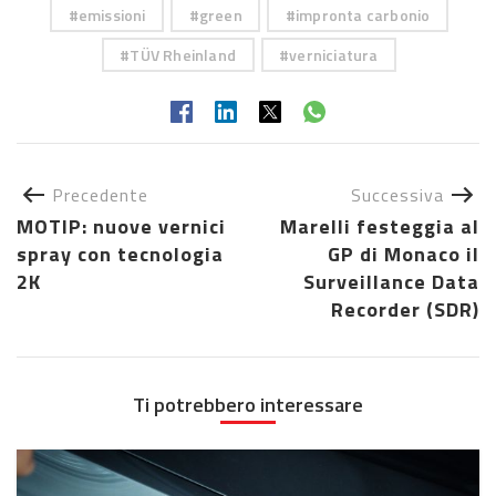
emissioni
green
impronta carbonio
TÜV Rheinland
verniciatura
Precedente
Successiva
MOTIP: nuove vernici
Marelli festeggia al
spray con tecnologia
GP di Monaco il
2K
Surveillance Data
Recorder (SDR)
Ti potrebbero interessare