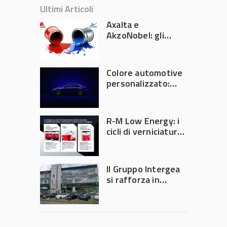
Ultimi Articoli
Axalta e
AkzoNobel: gli
azionisti approvano
la fusione
Colore automotive
personalizzato:
quando la
verniciatura
diventa ingegneria
R-M Low Energy: i
di precisione
cicli di verniciatura
che riducono
consumi energetici,
tempi e costi in
Il Gruppo Intergea
carrozzeria
si rafforza in
Lombardia