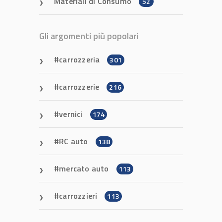
Materiali di Consumo
52
Gli argomenti più popolari
carrozzeria
301
carrozzerie
216
vernici
174
RC auto
138
mercato auto
113
carrozzieri
113