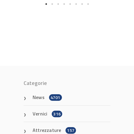
Categorie
News
4701
Vernici
316
Attrezzature
157