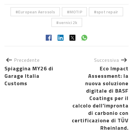
European Aerosols
MOTIP
spot repair
vernici 2k
Precedente
Successiva
Spiaggina MY26 di
Eco Impact
Garage Italia
Assessment: la
Customs
nuova soluzione
digitale di BASF
Coatings per il
calcolo dell'impronta
di carbonio con
certificazione di TÜV
Rheinland.