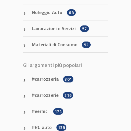
Noleggio Auto
68
Lavorazioni e Servizi
57
Materiali di Consumo
52
Gli argomenti più popolari
carrozzeria
301
carrozzerie
216
vernici
174
RC auto
138