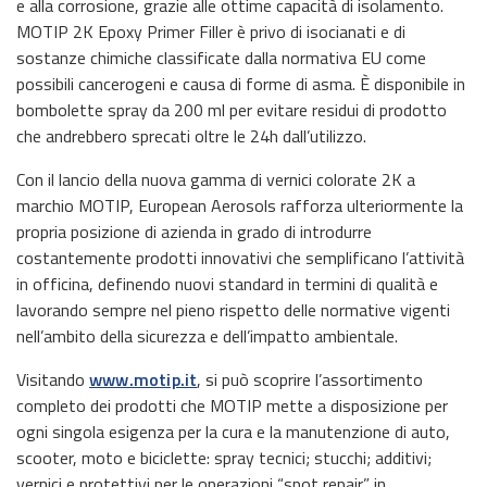
e alla corrosione, grazie alle ottime capacità di isolamento.
MOTIP 2K Epoxy Primer Filler è privo di isocianati e di
sostanze chimiche classificate dalla normativa EU come
possibili cancerogeni e causa di forme di asma. È disponibile in
bombolette spray da 200 ml per evitare residui di prodotto
che andrebbero sprecati oltre le 24h dall’utilizzo.
Con il lancio della nuova gamma di vernici colorate 2K a
marchio MOTIP, European Aerosols rafforza ulteriormente la
propria posizione di azienda in grado di introdurre
costantemente prodotti innovativi che semplificano l’attività
in officina, definendo nuovi standard in termini di qualità e
lavorando sempre nel pieno rispetto delle normative vigenti
nell’ambito della sicurezza e dell’impatto ambientale.
Visitando
www.motip.it
, si può scoprire l’assortimento
completo dei prodotti che MOTIP mette a disposizione per
ogni singola esigenza per la cura e la manutenzione di auto,
scooter, moto e biciclette: spray tecnici; stucchi; additivi;
vernici e protettivi per le operazioni “spot repair” in