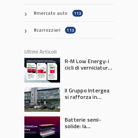
mercato auto
113
carrozzieri
113
Ultimi Articoli
R-M Low Energy: i
cicli di verniciatura
che riducono
consumi energetici,
tempi e costi in
Il Gruppo Intergea
carrozzeria
si rafforza in
Lombardia
Batterie semi-
solide: la
tecnologia che