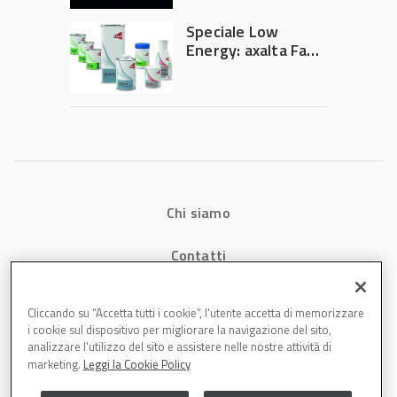
potrebbe
accelerare la
Speciale Low
rivoluzione
Energy: axalta Fast
dell’auto elettrica
Cure Low Energy: la
tecnologia che
riduce consumi
energetici e
aumenta la
produttività in
carrozzeria
Chi siamo
Contatti
Privacy
Cliccando su “Accetta tutti i cookie”, l'utente accetta di memorizzare
i cookie sul dispositivo per migliorare la navigazione del sito,
Cookies
analizzare l'utilizzo del sito e assistere nelle nostre attività di
marketing.
Leggi la Cookie Policy