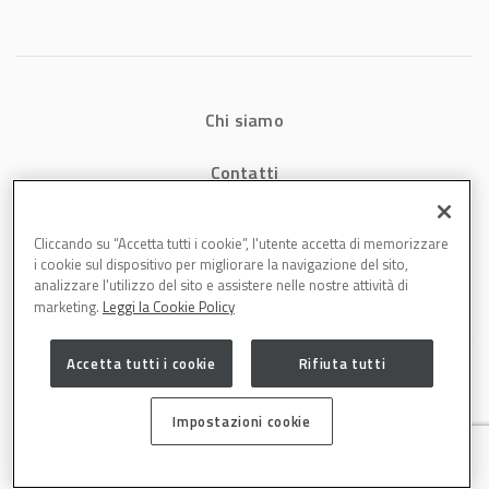
carrozzeria
Chi siamo
Contatti
Privacy
Cliccando su “Accetta tutti i cookie”, l'utente accetta di memorizzare
i cookie sul dispositivo per migliorare la navigazione del sito,
Cookies
analizzare l'utilizzo del sito e assistere nelle nostre attività di
marketing.
Leggi la Cookie Policy
Accetta tutti i cookie
Rifiuta tutti
Impostazioni cookie
Carrozzeria è una testata di DBInformation Spa P.IVA 09293820156 | Centro
Direzionale – Strada 4, Palazzo A, Scala 2 – 20057 Assago (MI)