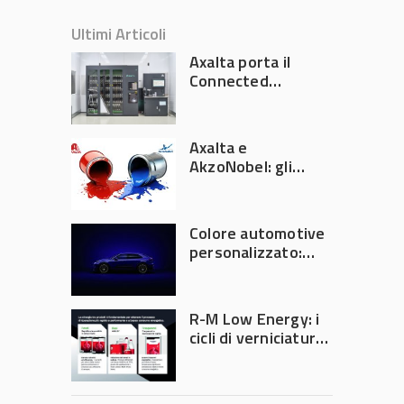
Ultimi Articoli
Axalta porta il
Connected
Refinish
Ecosystem ad
Automechanika
Axalta e
Frankfurt 2026
AkzoNobel: gli
azionisti approvano
la fusione
Colore automotive
personalizzato:
quando la
verniciatura
diventa ingegneria
R-M Low Energy: i
di precisione
cicli di verniciatura
che riducono
consumi energetici,
tempi e costi in