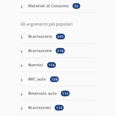
Materiali di Consumo
52
Gli argomenti più popolari
carrozzeria
301
carrozzerie
216
vernici
174
RC auto
138
mercato auto
113
carrozzieri
113