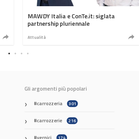
MAWDY Italia e ConTe.it: siglata
partnership pluriennale
Attualità
Gli argomenti più popolari
carrozzeria
301
carrozzerie
216
vernici
174