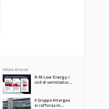
Accordo LoJack e Mag Mobility,
sicurezza e servizi evoluti per
l’automotive
Attualità
Ultimi Articoli
R-M Low Energy: i
cicli di verniciatura
che riducono
consumi energetici,
tempi e costi in
Il Gruppo Intergea
carrozzeria
si rafforza in