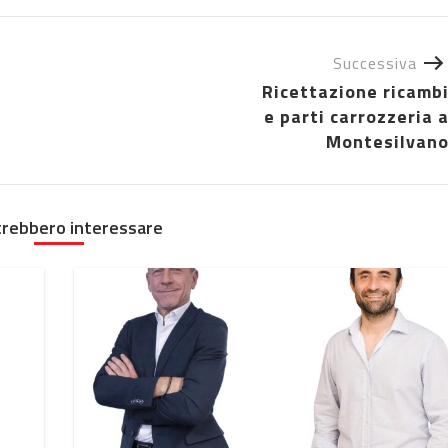
Successiva
Ricettazione ricamb
e parti carrozzeria 
Montesilvan
trebbero interessare