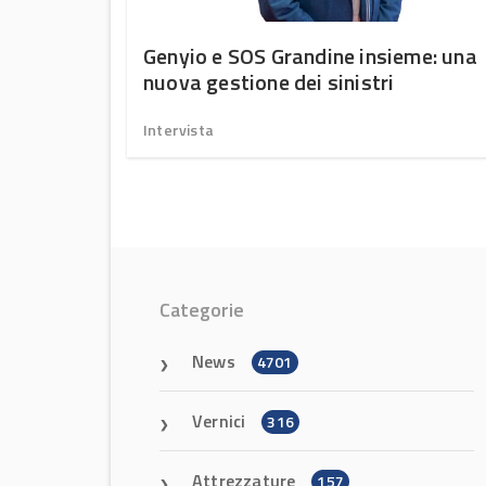
enziale
Genyio e SOS Grandine insieme: una
e dei
nuova gestione dei sinistri
Intervista
Categorie
News
4701
Vernici
316
Attrezzature
157