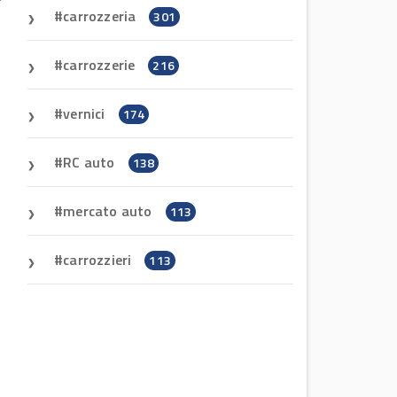
carrozzeria
301
carrozzerie
216
vernici
174
RC auto
138
mercato auto
113
carrozzieri
113