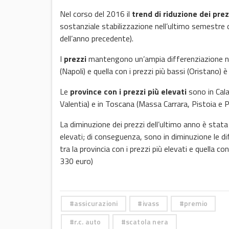
Nel corso del 2016 il
trend di riduzione dei pr
sostanziale stabilizzazione nell’ultimo semestre d
dell’anno precedente).
I
prezzi
mantengono un’ampia differenziazione nel t
(Napoli) e quella con i prezzi più bassi (Oristano) è
Le
province con i prezzi più elevati
sono in Cala
Valentia) e in Toscana (Massa Carrara, Pistoia e P
La diminuzione dei prezzi dell’ultimo anno è stata
elevati; di conseguenza, sono in diminuzione le diff
tra la provincia con i prezzi più elevati e quella 
330 euro)
assicurazioni
ivass
premio
r.c. auto
scatola nera