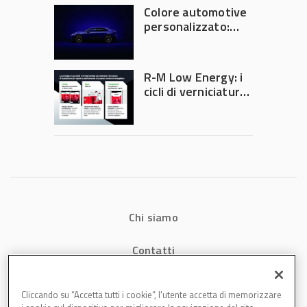
Colore automotive
personalizzato:
quando la
verniciatura
diventa ingegneria
R-M Low Energy: i
di precisione
cicli di verniciatura
che riducono
consumi energetici,
tempi e costi in
carrozzeria
Chi siamo
Contatti
Privacy
Cliccando su “Accetta tutti i cookie”, l'utente accetta di memorizzare