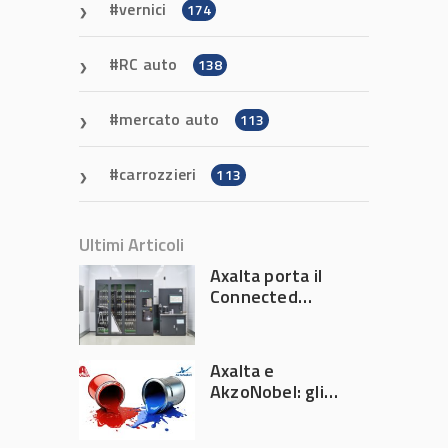
vernici
174
RC auto
138
mercato auto
113
carrozzieri
113
Ultimi Articoli
Axalta porta il
Connected
Refinish
Ecosystem ad
Automechanika
Axalta e
Frankfurt 2026
AkzoNobel: gli
azionisti approvano
la fusione