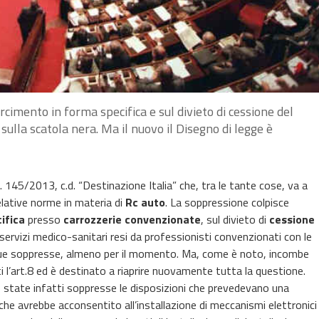
imento in forma specifica e sul divieto di cessione del
 sulla scatola nera. Ma il nuovo il Disegno di legge è
 145/2013, c.d. “Destinazione Italia” che, tra le tante cose, va a
elative norme in materia di
Rc auto
. La soppressione colpisce
ifica
presso
carrozzerie convenzionate
, sul divieto di
cessione
 servizi medico-sanitari resi da professionisti convenzionati con le
que soppresse, almeno per il momento. Ma, come è noto, incombe
ti l’art.8 ed è destinato a riaprire nuovamente tutta la questione.
 state infatti soppresse le disposizioni che prevedevano una
 che avrebbe acconsentito all’installazione di meccanismi elettronici