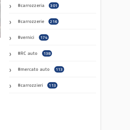
carrozzeria
301
carrozzerie
216
vernici
174
RC auto
138
mercato auto
113
carrozzieri
113