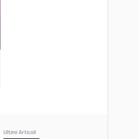
ARVAL finalizza l’acquisizione di Athlon
Attualità
Ultimi Articoli