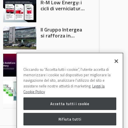
R-M Low Energy: i
cicli di verniciatura
che riducono
consumi energetici,
tempi e costi in
Il Gruppo Intergea
carrozzeria
si rafforza in
Lombardia
Batterie semi-
solide: la
tecnologia che
Cliccando su “Accetta tutti i cookie”, l'utente accetta di
potrebbe
memorizzare i cookie sul dispositivo per migliorare la
accelerare la
navigazione del sito, analizzare l'utilizzo del sito e
Speciale Low
rivoluzione
assistere nelle nostre attività di marketing.
Leggi la
Energy: axalta Fast
dell’auto elettrica
Cookie Policy
Cure Low Energy: la
tecnologia che
Accetta tutti i cookie
riduce consumi
energetici e
aumenta la
Rifiuta tutti
produttività in