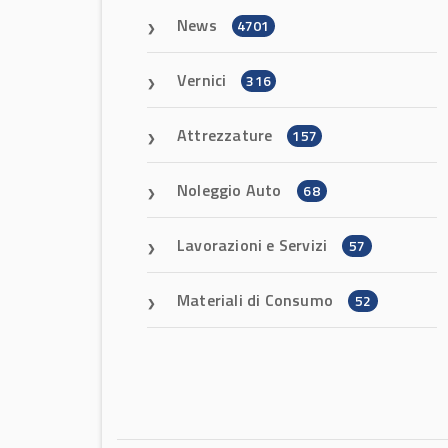
News
4701
Vernici
316
Attrezzature
157
Noleggio Auto
68
Lavorazioni e Servizi
57
Materiali di Consumo
52