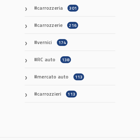
carrozzeria
301
carrozzerie
216
vernici
174
RC auto
138
mercato auto
113
carrozzieri
113