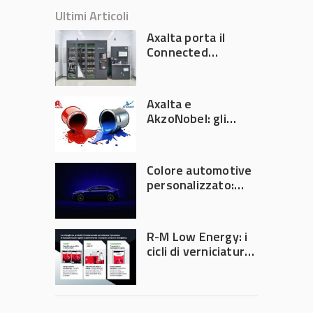
Ultimi Articoli
Axalta porta il
Connected
Refinish
Ecosystem ad
Automechanika
Axalta e
Frankfurt 2026
AkzoNobel: gli
azionisti approvano
la fusione
Colore automotive
personalizzato:
quando la
verniciatura
diventa ingegneria
R-M Low Energy: i
di precisione
cicli di verniciatura
che riducono
consumi energetici,
tempi e costi in
carrozzeria