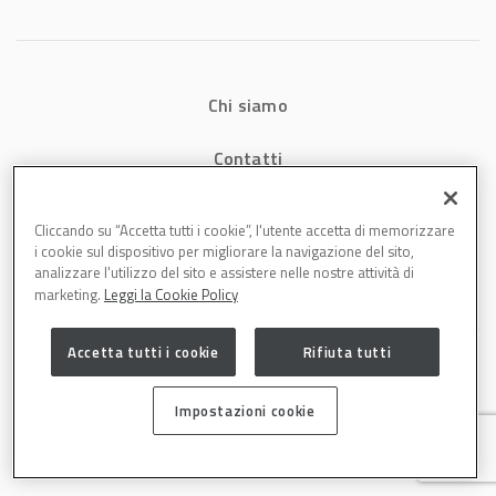
Chi siamo
Contatti
Privacy
Cliccando su “Accetta tutti i cookie”, l'utente accetta di memorizzare
i cookie sul dispositivo per migliorare la navigazione del sito,
Cookies
analizzare l'utilizzo del sito e assistere nelle nostre attività di
marketing.
Leggi la Cookie Policy
Accetta tutti i cookie
Rifiuta tutti
Impostazioni cookie
Carrozzeria è una testata di DBInformation Spa P.IVA 09293820156 | Centro
Direzionale – Strada 4, Palazzo A, Scala 2 – 20057 Assago (MI)