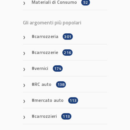
Materiali di Consumo
52
Gli argomenti più popolari
carrozzeria
301
carrozzerie
216
vernici
174
RC auto
138
mercato auto
113
carrozzieri
113