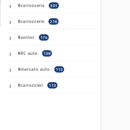
carrozzeria
301
carrozzerie
216
vernici
174
RC auto
138
mercato auto
113
carrozzieri
113