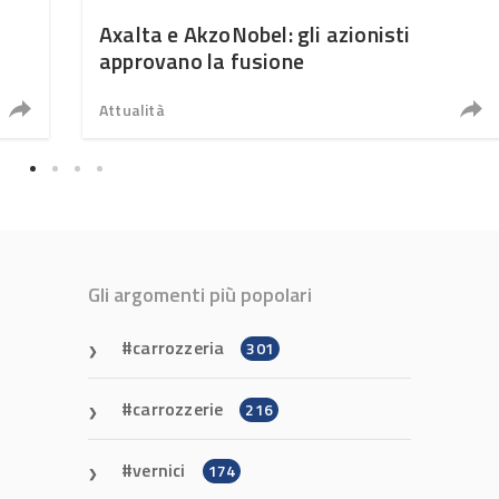
Axalta e AkzoNobel: gli azionisti
approvano la fusione
Attualità
Gli argomenti più popolari
carrozzeria
301
carrozzerie
216
vernici
174