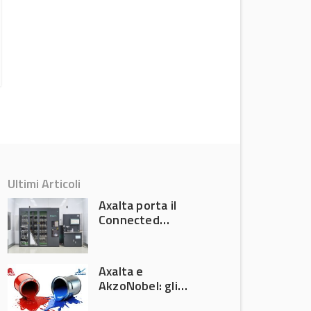
Colore automotive personalizzato:
quando la verniciatura diventa
ingegneria di precisione
Attualità
Ultimi Articoli
Axalta porta il
Connected
Refinish
Ecosystem ad
Automechanika
Axalta e
Frankfurt 2026
AkzoNobel: gli
azionisti approvano