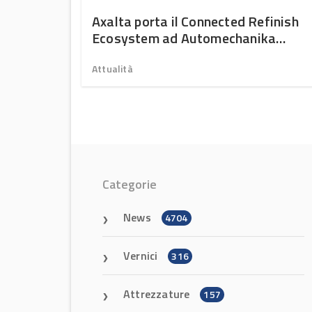
r sharing
Axalta porta il Connected Refinish
Ecosystem ad Automechanika
Frankfurt 2026
Attualità
Categorie
News
4704
Vernici
316
Attrezzature
157