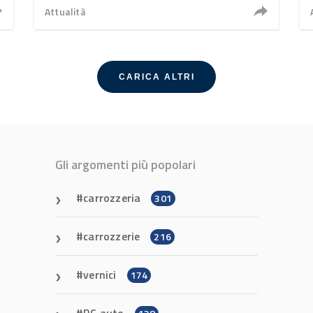
Attualità
CARICA ALTRI
Gli argomenti più popolari
carrozzeria
301
carrozzerie
216
vernici
174