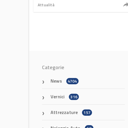
Attualità
Categorie
News
4704
Vernici
316
Attrezzature
157