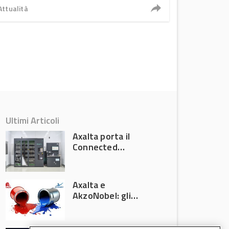
Attualità
Ultimi Articoli
Axalta porta il
Connected
Refinish
Ecosystem ad
Automechanika
Axalta e
Frankfurt 2026
AkzoNobel: gli
azionisti approvano
la fusione