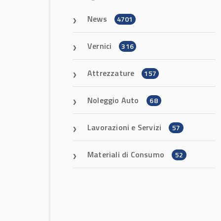
News
4701
Vernici
316
Attrezzature
157
Noleggio Auto
68
Lavorazioni e Servizi
57
Materiali di Consumo
52