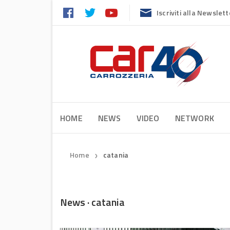
Iscriviti alla Newslett
HOME
NEWS
VIDEO
NETWORK
Home
catania
❯
News · catania