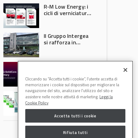
R-M Low Energy: i
cicli di verniciatura
che riducono
consumi energetici,
tempi e costi in
Il Gruppo Intergea
carrozzeria
si rafforza in
Lombardia
Batterie semi-
solide: la
tecnologia che
Cliccando su “Accetta tutti i cookie”, l'utente accetta di
potrebbe
memorizzare i cookie sul dispositivo per migliorare la
accelerare la
navigazione del sito, analizzare l'utilizzo del sito e
Speciale Low
rivoluzione
assistere nelle nostre attività di marketing.
Leggi la
Energy: axalta Fast
dell’auto elettrica
Cookie Policy
Cure Low Energy: la
tecnologia che
Accetta tutti i cookie
riduce consumi
energetici e
aumenta la
Rifiuta tutti