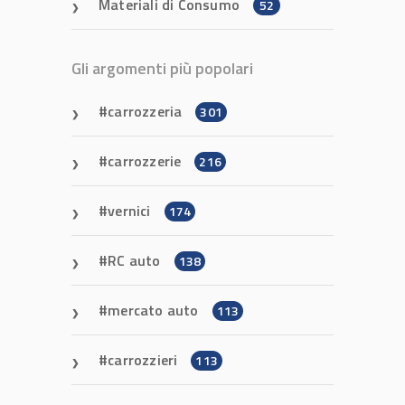
Materiali di Consumo
52
Gli argomenti più popolari
carrozzeria
301
carrozzerie
216
vernici
174
RC auto
138
mercato auto
113
carrozzieri
113