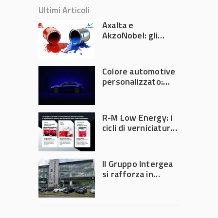
Ultimi Articoli
Axalta e
AkzoNobel: gli
azionisti approvano
la fusione
Colore automotive
personalizzato:
quando la
verniciatura
diventa ingegneria
R-M Low Energy: i
di precisione
cicli di verniciatura
che riducono
consumi energetici,
tempi e costi in
Il Gruppo Intergea
carrozzeria
si rafforza in
Lombardia