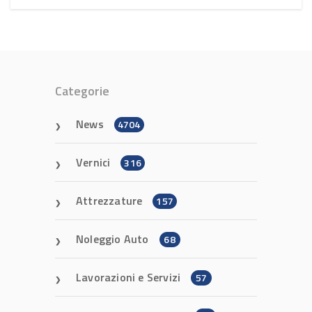
Categorie
News
4704
Vernici
316
Attrezzature
157
Noleggio Auto
68
Lavorazioni e Servizi
57