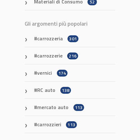
Materiali di Consumo
52
Gli argomenti più popolari
carrozzeria
301
carrozzerie
216
vernici
174
RC auto
138
mercato auto
113
carrozzieri
113