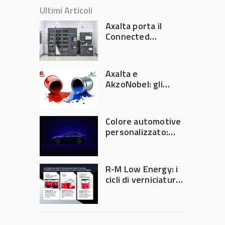
Ultimi Articoli
Axalta porta il
Connected
Refinish
Ecosystem ad
Automechanika
Axalta e
Frankfurt 2026
AkzoNobel: gli
azionisti approvano
la fusione
Colore automotive
personalizzato:
quando la
verniciatura
diventa ingegneria
R-M Low Energy: i
di precisione
cicli di verniciatura
che riducono
consumi energetici,
tempi e costi in
carrozzeria