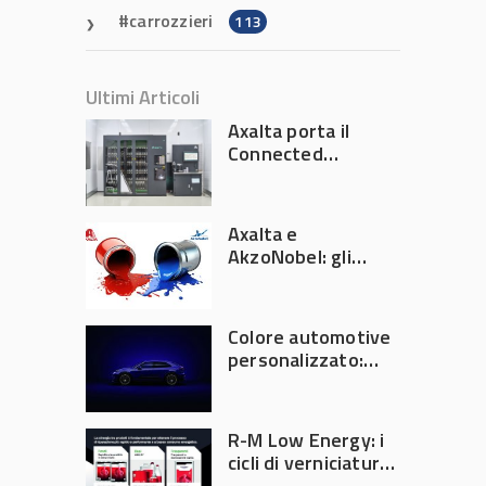
carrozzieri
113
Ultimi Articoli
Axalta porta il
Connected
Refinish
Ecosystem ad
Automechanika
Axalta e
Frankfurt 2026
AkzoNobel: gli
azionisti approvano
la fusione
Colore automotive
personalizzato:
quando la
verniciatura
diventa ingegneria
R-M Low Energy: i
di precisione
cicli di verniciatura
che riducono