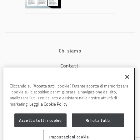
consumi energetici,
tempi e costi in
carrozzeria
Chi siamo
Contatti
Privacy
Cliccando su “Accetta tutti i cookie”, l'utente accetta di memorizzare
i cookie sul dispositivo per migliorare la navigazione del sito,
Cookies
analizzare l'utilizzo del sito e assistere nelle nostre attività di
marketing.
Leggi la Cookie Policy
Accetta tutti i cookie
Rifiuta tutti
Impostazioni cookie