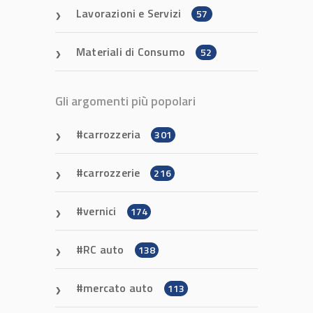
Lavorazioni e Servizi
57
Materiali di Consumo
52
Gli argomenti più popolari
carrozzeria
301
carrozzerie
216
vernici
174
RC auto
138
mercato auto
113