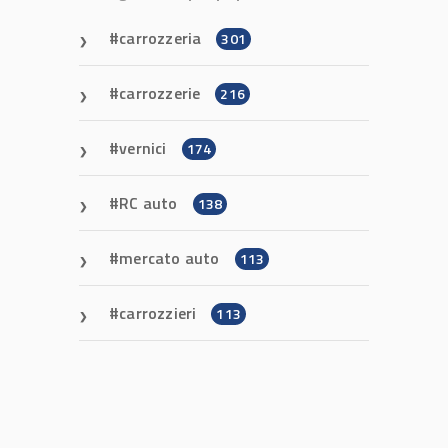
carrozzeria
301
carrozzerie
216
vernici
174
RC auto
138
mercato auto
113
carrozzieri
113