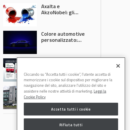
Axalta e
AkzoNobel: gli
azionisti approvano
la fusione
Colore automotive
personalizzato:
quando la
verniciatura
diventa ingegneria
R-M Low Energy: i
di precisione
cicli di verniciatura
che riducono
Cliccando su “Accetta tutti i cookie”, l'utente accetta di
consumi energetici,
memorizzare i cookie sul dispositivo per migliorare la
tempi e costi in
navigazione del sito, analizzare l'utilizzo del sito e
Il Gruppo Intergea
carrozzeria
assistere nelle nostre attività di marketing.
Leggi la
si rafforza in
Cookie Policy
Lombardia
Accetta tutti i cookie
Rifiuta tutti