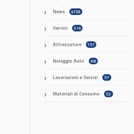
News
4703
Vernici
316
Attrezzature
157
Noleggio Auto
68
Lavorazioni e Servizi
57
Materiali di Consumo
52