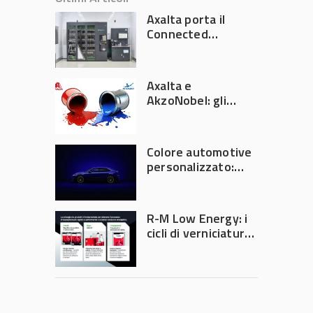
Axalta porta il
Connected
Refinish
Ecosystem ad
Automechanika
Axalta e
Frankfurt 2026
AkzoNobel: gli
azionisti approvano
la fusione
Colore automotive
personalizzato:
quando la
verniciatura
diventa ingegneria
R-M Low Energy: i
di precisione
cicli di verniciatura
che riducono
consumi energetici,
tempi e costi in
carrozzeria