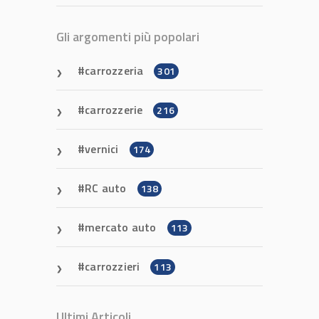
Gli argomenti più popolari
carrozzeria
301
carrozzerie
216
vernici
174
RC auto
138
mercato auto
113
carrozzieri
113
Ultimi Articoli