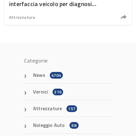
interfaccia veicolo per diagnosi
multiambiente
Attrezzature
Categorie
News
4704
Vernici
316
Attrezzature
157
Noleggio Auto
68