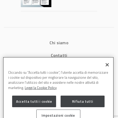
consumi energetici,
tempi e costi in
carrozzeria
Chi siamo
Contatti
Privacy
Cliccando su “Accetta tutti i cookie”, l'utente accetta di memorizzare
i cookie sul dispositivo per migliorare la navigazione del sito,
Cookies
analizzare l'utilizzo del sito e assistere nelle nostre attività di
marketing.
Leggi la Cookie Policy
Accetta tutti i cookie
Rifiuta tutti
Impostazioni cookie