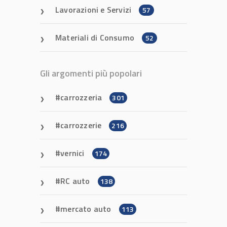
Lavorazioni e Servizi
57
Materiali di Consumo
52
Gli argomenti più popolari
carrozzeria
301
carrozzerie
216
vernici
174
RC auto
138
mercato auto
113