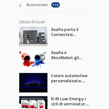
carrozzieri
113
Ultimi Articoli
Axalta porta il
Connected
Refinish
Ecosystem ad
Automechanika
Axalta e
Frankfurt 2026
AkzoNobel: gli
azionisti approvano
la fusione
Colore automotive
personalizzato:
quando la
verniciatura
diventa ingegneria
R-M Low Energy: i
di precisione
cicli di verniciatura
che riducono