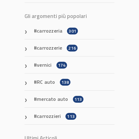
Gli argomenti più popolari
carrozzeria
301
carrozzerie
216
vernici
174
RC auto
138
mercato auto
113
carrozzieri
113
Ultimi Articoli