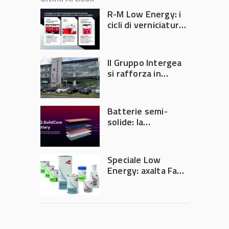
R-M Low Energy: i
cicli di verniciatura
che riducono
consumi energetici,
tempi e costi in
Il Gruppo Intergea
carrozzeria
si rafforza in
Lombardia
Batterie semi-
solide: la
tecnologia che
potrebbe
accelerare la
Speciale Low
rivoluzione
Energy: axalta Fast
dell’auto elettrica
Cure Low Energy: la
tecnologia che
riduce consumi
energetici e
aumenta la