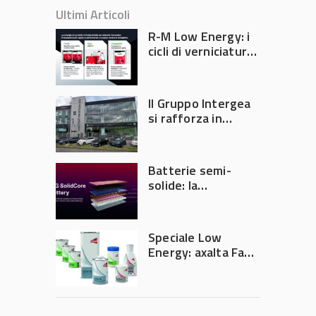
Ultimi Articoli
R-M Low Energy: i
cicli di verniciatura
che riducono
consumi energetici,
tempi e costi in
Il Gruppo Intergea
carrozzeria
si rafforza in
Lombardia
Batterie semi-
solide: la
tecnologia che
potrebbe
accelerare la
Speciale Low
rivoluzione
Energy: axalta Fast
dell’auto elettrica
Cure Low Energy: la
tecnologia che
riduce consumi
energetici e