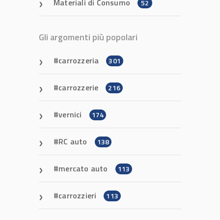
Materiali di Consumo
52
Gli argomenti più popolari
carrozzeria
301
carrozzerie
216
vernici
174
RC auto
138
mercato auto
113
carrozzieri
113