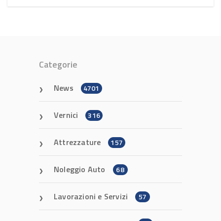
Categorie
News
4701
Vernici
316
Attrezzature
157
Noleggio Auto
68
Lavorazioni e Servizi
57