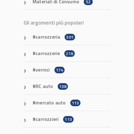
Materiali di Consumo
52
Gli argomenti più popolari
carrozzeria
301
carrozzerie
216
vernici
174
RC auto
138
mercato auto
113
carrozzieri
113