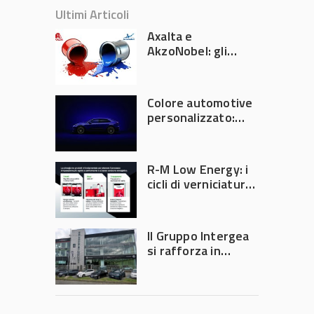
Ultimi Articoli
Axalta e
AkzoNobel: gli
azionisti approvano
la fusione
Colore automotive
personalizzato:
quando la
verniciatura
diventa ingegneria
R-M Low Energy: i
di precisione
cicli di verniciatura
che riducono
consumi energetici,
tempi e costi in
Il Gruppo Intergea
carrozzeria
si rafforza in
Lombardia