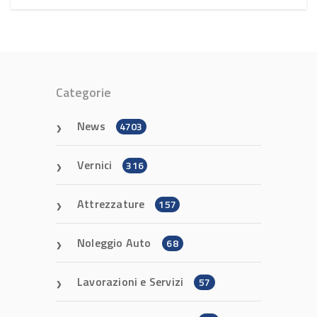
Categorie
News
4703
Vernici
316
Attrezzature
157
Noleggio Auto
68
Lavorazioni e Servizi
57