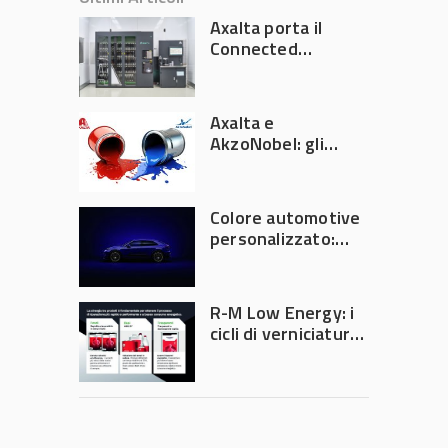
Axalta porta il
Connected
Refinish
Ecosystem ad
Automechanika
Axalta e
Frankfurt 2026
AkzoNobel: gli
azionisti approvano
la fusione
Colore automotive
personalizzato:
quando la
verniciatura
diventa ingegneria
R-M Low Energy: i
di precisione
cicli di verniciatura
che riducono
consumi energetici,
tempi e costi in
carrozzeria