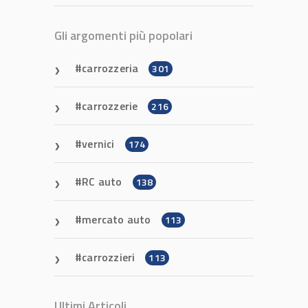
Gli argomenti più popolari
carrozzeria
301
carrozzerie
216
vernici
174
RC auto
138
mercato auto
113
carrozzieri
113
Ultimi Articoli