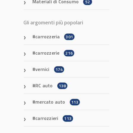
Materiali di Consumo
52
Gli argomenti più popolari
carrozzeria
301
carrozzerie
216
vernici
174
RC auto
138
mercato auto
113
carrozzieri
113