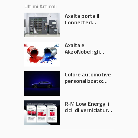
Ultimi Articoli
Axalta porta il
Connected
Refinish
Ecosystem ad
Automechanika
Axalta e
Frankfurt 2026
AkzoNobel: gli
azionisti approvano
la fusione
Colore automotive
personalizzato:
quando la
verniciatura
diventa ingegneria
R-M Low Energy: i
di precisione
cicli di verniciatura
che riducono
consumi energetici,
tempi e costi in
carrozzeria