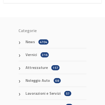
Categorie
News
4704
Vernici
316
Attrezzature
157
Noleggio Auto
68
Lavorazioni e Servizi
57