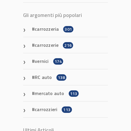
Gli argomenti più popolari
carrozzeria
301
carrozzerie
216
vernici
174
RC auto
138
mercato auto
113
carrozzieri
113
Ultimi Articoli