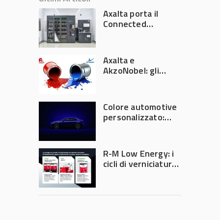
Axalta porta il
Connected
Refinish
Ecosystem ad
Automechanika
Axalta e
Frankfurt 2026
AkzoNobel: gli
azionisti approvano
la fusione
Colore automotive
personalizzato:
quando la
verniciatura
diventa ingegneria
R-M Low Energy: i
di precisione
cicli di verniciatura
che riducono
consumi energetici,
tempi e costi in
carrozzeria